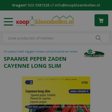
G
Vragen?
023-5581528
of
info@koopbloembollen.nl
a
n
a
a
r
c
o
n
t
Dit product heeft nog geen reviews, schrijf als eerste een review
e
SPAANSE PEPER ZADEN
n
CAYENNE LONG SLIM
t