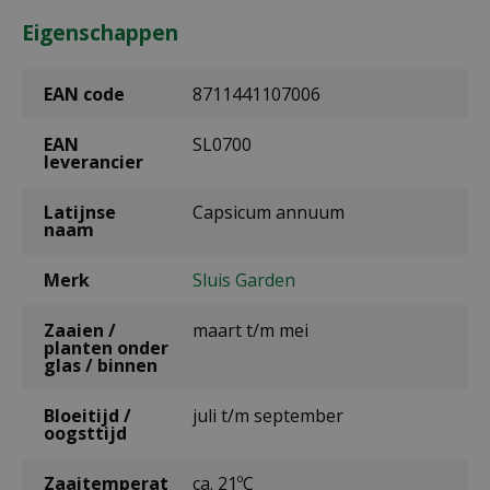
Eigenschappen
EAN code
8711441107006
EAN
SL0700
leverancier
Latijnse
Capsicum annuum
naam
Merk
Sluis Garden
Zaaien /
maart t/m mei
planten onder
glas / binnen
Bloeitijd /
juli t/m september
oogsttijd
Zaaitemperat
ca. 21ºC