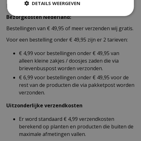
DETAILS WEERGEVEN
Nederland als België.
Bezorgkosten Nederland:
Bestellingen van € 49,95 of meer verzenden wij gratis.
Voor een bestelling onder € 49,95 zijn er 2 tarieven:
€ 4,99 voor bestellingen onder € 49,95 van
alleen kleine zakjes / doosjes zaden die via
brievenbuspost worden verzonden.
€ 6,99 voor bestellingen onder € 49,95 voor de
rest van de producten die via pakketpost worden
verzonden.
Uitzonderlijke verzendkosten
Er word standaard € 4,99 verzendkosten
berekend op planten en producten die buiten de
maximale afmetingen vallen.