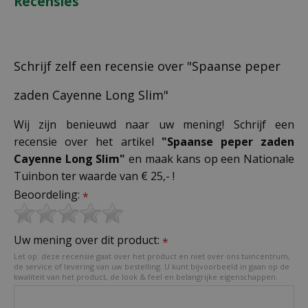
Recensies
Schrijf zelf een recensie over "Spaanse peper
zaden Cayenne Long Slim"
Wij zijn benieuwd naar uw mening! Schrijf een
recensie over het artikel
"Spaanse peper zaden
Cayenne Long Slim"
en maak kans op een Nationale
Tuinbon ter waarde van € 25,- !
Beoordeling:
*
Uw mening over dit product:
*
Let op: deze recensie gaat over het product en niet over ons tuincentrum,
de service of levering van uw bestelling. U kunt bijvoorbeeld in gaan op de
kwaliteit van het product, de look & feel en belangrijke eigenschappen.