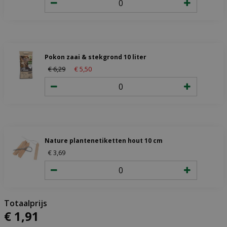
Pokon zaai & stekgrond 10 liter
€
6
,
29
€
5
,
50
Nature plantenetiketten hout 10 cm
€
3
,
69
€
1
,
91