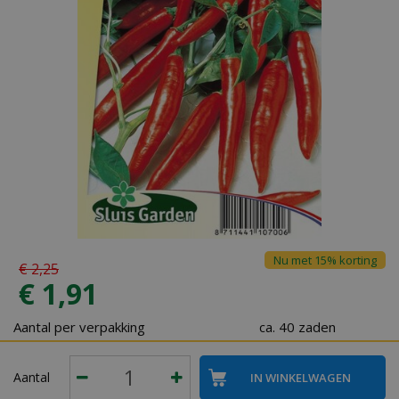
Nu met 15% korting
€
2
,
25
€
1
,
91
Aantal per verpakking
ca. 40 zaden
Aantal