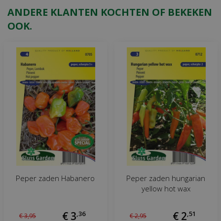
ANDERE KLANTEN KOCHTEN OF BEKEKEN
OOK.
Peper zaden Habanero
Peper zaden hungarian
yellow hot wax
€
3
,
36
€
2
,
51
€
3
,
95
€
2
,
95