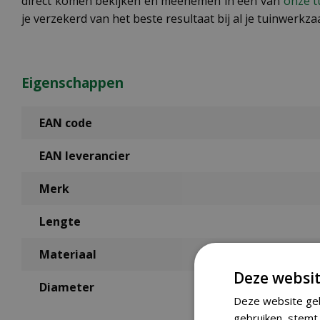
direct komen bekijken en meenemen in een van
onze t
je verzekerd van het beste resultaat bij al je tuinwerk
Eigenschappen
EAN code
EAN leverancier
Merk
Lengte
Materiaal
Deze websit
Diameter
Deze website geb
gebruiken, stemt 