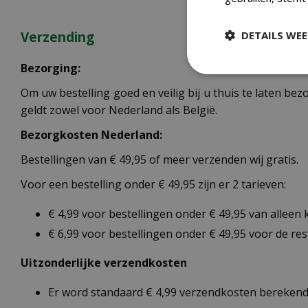
DETAILS WE
Verzending
Bezorging:
Om uw bestelling goed en veilig bij u thuis te laten b
geldt zowel voor Nederland als België.
Bezorgkosten Nederland:
Bestellingen van € 49,95 of meer verzenden wij gratis.
Voor een bestelling onder € 49,95 zijn er 2 tarieven:
€ 4,99 voor bestellingen onder € 49,95 van alleen
€ 6,99 voor bestellingen onder € 49,95 voor de re
Uitzonderlijke verzendkosten
Er word standaard € 4,99 verzendkosten berekend 