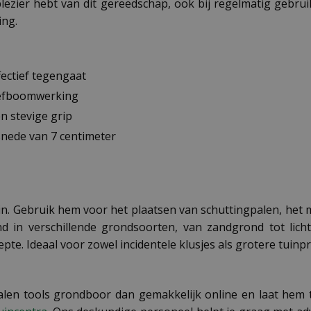
plezier hebt van dit gereedschap, ook bij regelmatig gebru
ing.
fectief tegengaat
 hefboomwerking
n stevige grip
nede van 7 centimeter
uin. Gebruik hem voor het plaatsen van schuttingpalen, het 
 in verschillende grondsoorten, van zandgrond tot licht
te. Ideaal voor zowel incidentele klusjes als grotere tuinpr
 Talen tools grondboor dan gemakkelijk online en laat hem