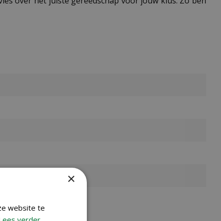
ies over het juiste gereedschap voor jouw klus. Zo ben
×
ze website te
Lees verder