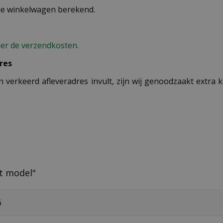
 de winkelwagen berekend.
ier de verzendkosten.
res
n verkeerd afleveradres invult, zijn wij genoodzaakt extra
ht model"
6