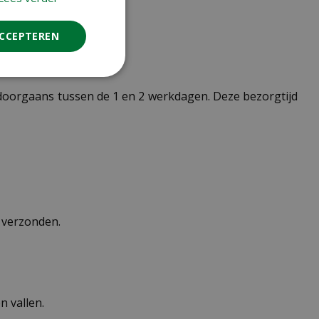
ACCEPTEREN
t doorgaans tussen de 1 en 2 werkdagen. Deze bezorgtijd
n verzonden.
 vallen.