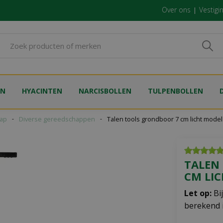
Over ons
Vestigi
EN
HYACINTEN
NARCISBOLLEN
TULPENBOLLEN
ap
Diverse gereedschappen
Talen tools grondboor 7 cm licht model
TALEN
CM LI
Let op:
Bi
berekend i