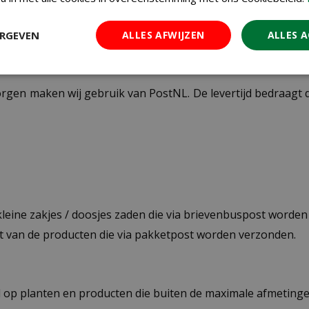
ERGEVEN
ALLES AFWIJZEN
ALLES 
ezorgen maken wij gebruik van PostNL. De levertijd bedraag
 kleine zakjes / doosjes zaden die via brievenbuspost worde
st van de producten die via pakketpost worden verzonden.
op planten en producten die buiten de maximale afmetingen