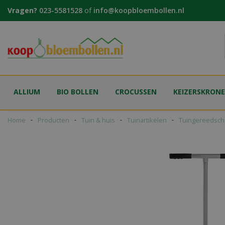
Ga
Vragen?
023-5581528
of
info@koopbloembollen.nl
naar
content
ALLIUM
BIO BOLLEN
CROCUSSEN
KEIZERSKRON
Home
Producten
Tuin & huis
Tuinartikelen
Tuingereedsch