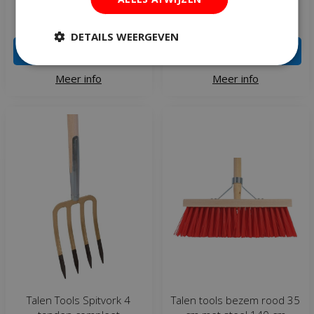
€
21
,
95
€
6
,
99
€
10
,
95
DETAILS WEERGEVEN
IN WINKELWAGEN
IN WINKELWAGEN
Meer info
Meer info
Talen Tools Spitvork 4
Talen tools bezem rood 35