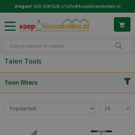
G
Vragen?
023-5581528
of
info@koopbloembollen.nl
a
n
a
a
r
c
o
n
Talen Tools
t
e
n
Toon filters
t