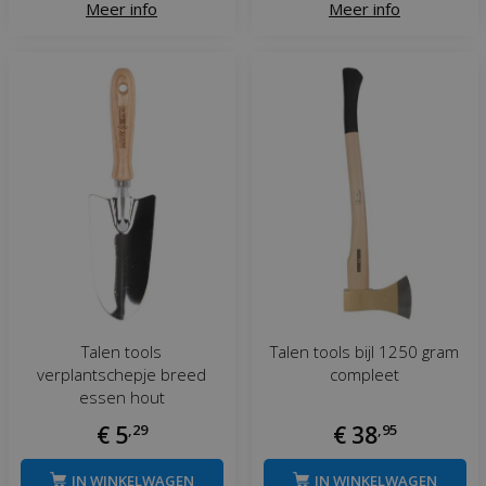
Meer info
Meer info
Talen tools
Talen tools bijl 1250 gram
verplantschepje breed
compleet
essen hout
€
5
,
29
€
38
,
95
IN WINKELWAGEN
IN WINKELWAGEN