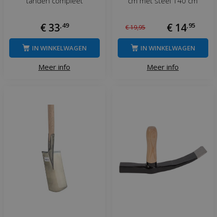
tanden compleet
cm met steel 140 cm
€
33
,
49
€
14
,
95
€
19
,
95
IN WINKELWAGEN
IN WINKELWAGEN
Meer info
Meer info