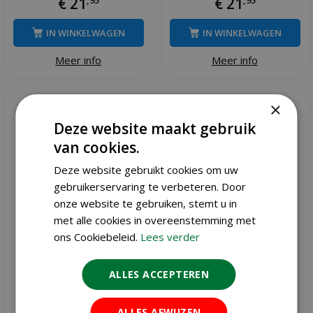
€
21
€
21
IN WINKELWAGEN
IN WINKELWAGEN
Meer info
Meer info
×
Deze website maakt gebruik
van cookies.
Deze website gebruikt cookies om uw
gebruikerservaring te verbeteren. Door
onze website te gebruiken, stemt u in
met alle cookies in overeenstemming met
ons Cookiebeleid.
Lees verder
ALLES ACCEPTEREN
Talen tools grondboor 7
Talen tools onkruidborstel
cm licht model
goldline compleet
ALLES AFWIJZEN