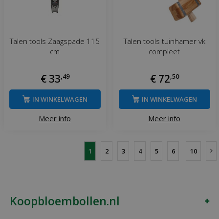
Talen tools Zaagspade 115
Talen tools tuinhamer vk
cm
compleet
€
33
,
49
€
72
,
50
IN WINKELWAGEN
IN WINKELWAGEN
Meer info
Meer info
1
2
3
4
5
6
10
Koopbloembollen.nl