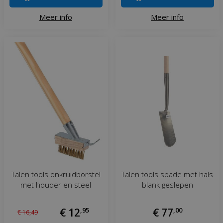
Meer info
Meer info
Talen tools onkruidborstel
Talen tools spade met hals
met houder en steel
blank geslepen
€
12
,
95
€
77
,
00
€
16
,
49