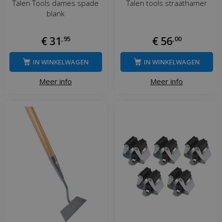
Talen Tools dames spade
Talen tools straathamer
blank
€
31
,
95
€
56
,
00
IN WINKELWAGEN
IN WINKELWAGEN
Meer info
Meer info