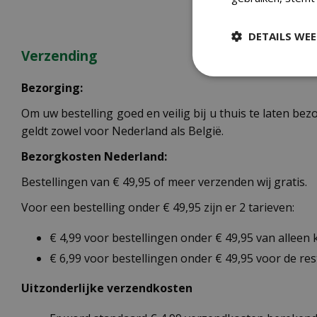
DETAILS WE
Verzending
Bezorging:
Om uw bestelling goed en veilig bij u thuis te laten b
geldt zowel voor Nederland als België.
Bezorgkosten Nederland:
Bestellingen van € 49,95 of meer verzenden wij gratis.
Voor een bestelling onder € 49,95 zijn er 2 tarieven:
€ 4,99 voor bestellingen onder € 49,95 van alleen
€ 6,99 voor bestellingen onder € 49,95 voor de re
Uitzonderlijke verzendkosten