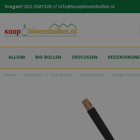
Ga
Vragen?
023-5581528
of
info@koopbloembollen.nl
naar
content
ALLIUM
BIO BOLLEN
CROCUSSEN
KEIZERSKRON
Home
Producten
Tuin & huis
Tuinartikelen
Tuingereedsch