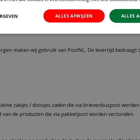
ERGEVEN
ALLES AFWIJZEN
ALLES 
ezorgen maken wij gebruik van PostNL. De levertijd bedraag
 kleine zakjes / doosjes zaden die via brievenbuspost worde
st van de producten die via pakketpost worden verzonden.