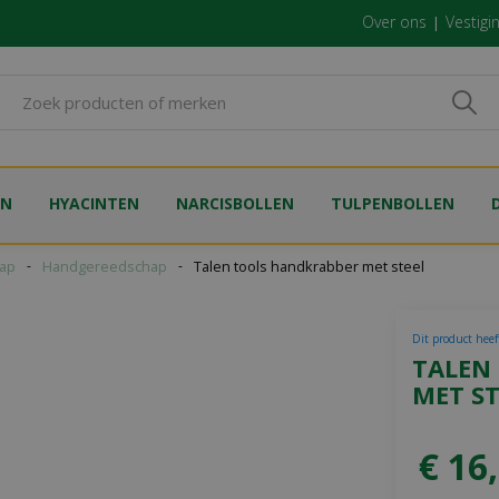
Over ons
Vestigi
EN
HYACINTEN
NARCISBOLLEN
TULPENBOLLEN
ap
Handgereedschap
Talen tools handkrabber met steel
Dit product heeft
TALEN
MET ST
€
16
,