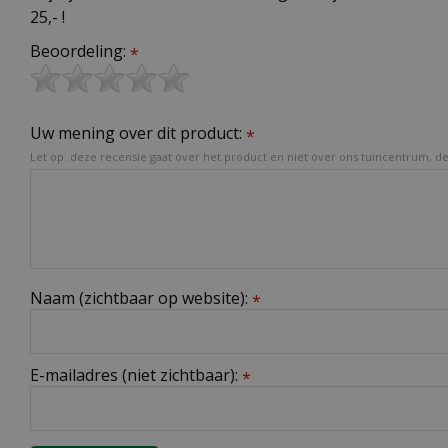
25,- !
Beoordeling:
*
Uw mening over dit product:
*
Let op: deze recensie gaat over het product en niet over ons tuincentrum, de 
Naam (zichtbaar op website):
*
E-mailadres (niet zichtbaar):
*