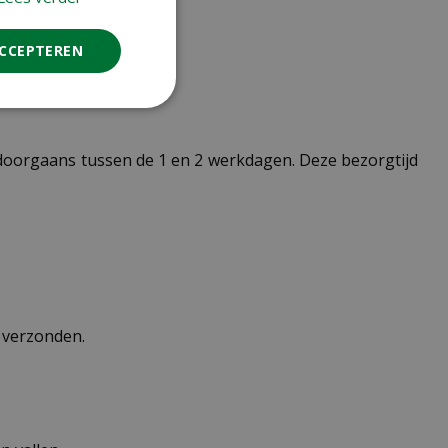
ACCEPTEREN
t doorgaans tussen de 1 en 2 werkdagen. Deze bezorgtijd
n verzonden.