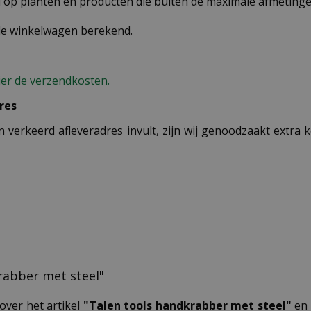
op planten en producten die buiten de maximale afmetingen
 de winkelwagen berekend.
ier de verzendkosten.
res
n verkeerd afleveradres invult, zijn wij genoodzaakt extra
krabber met steel"
over het artikel
"Talen tools handkrabber met steel"
en 