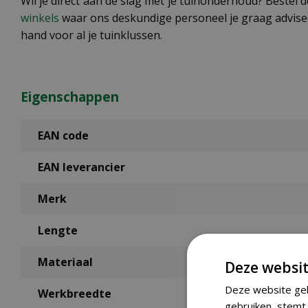
Wil je direct aan de slag met je tuinonderhoud? Beste
winkels
waar ons deskundige personeel je graag adviseert
hand voor al je tuinklussen.
Eigenschappen
EAN code
EAN leverancier
Merk
Lengte
Materiaal
Deze websit
Deze website geb
Werkbreedte
gebruiken, stemt 