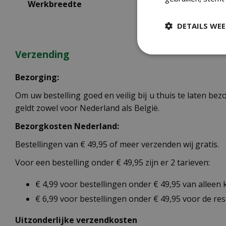
Werkbreedte
DETAILS WE
Verzending
Bezorging:
Om uw bestelling goed en veilig bij u thuis te laten b
geldt zowel voor Nederland als België.
Bezorgkosten Nederland:
Bestellingen van € 49,95 of meer verzenden wij gratis.
Voor een bestelling onder € 49,95 zijn er 2 tarieven:
€ 4,99 voor bestellingen onder € 49,95 van alleen
€ 6,99 voor bestellingen onder € 49,95 voor de re
Uitzonderlijke verzendkosten