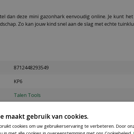
tel dan deze mini gazonhark eenvoudig online. Je kunt het
dschap. Zo kan jouw kind snel aan de slag met echte tuinklu
8712448293549
KP6
Talen Tools
90 cm
e maakt gebruik van cookies.
hout, kunststof
ruikt cookies om uw gebruikerservaring te verbeteren. Door on
u in met alle cookies in overeenstemming met ons Cookiebeleid.