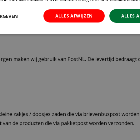
12 cm
ERGEVEN
ALLES AFWIJZEN
ALLES 
ezorgen maken wij gebruik van PostNL. De levertijd bedraag
 kleine zakjes / doosjes zaden die via brievenbuspost worde
st van de producten die via pakketpost worden verzonden.