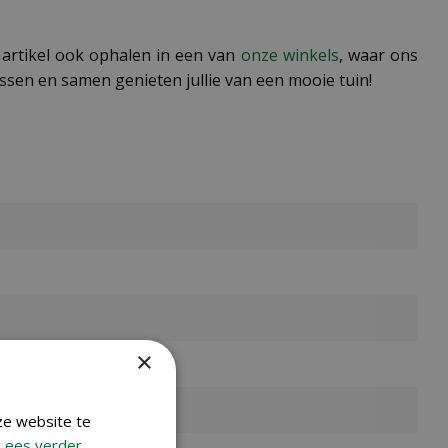
 artikel ook ophalen in een van
onze winkels
, waar ons
ssen en samen genieten jullie van een mooie tuin!
×
ze website te
Lees verder