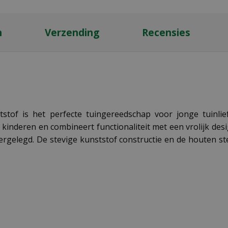
n
Verzending
Recensies
stof is het perfecte tuingereedschap voor jonge tuinli
inderen en combineert functionaliteit met een vrolijk desi
neergelegd. De stevige kunststof constructie en de houten s