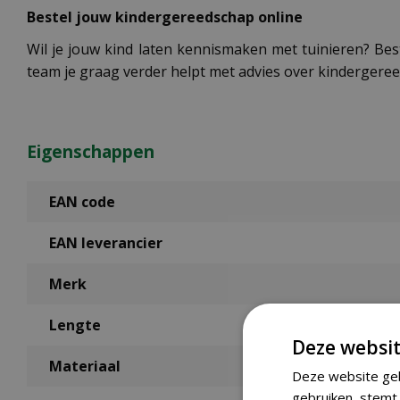
Bestel jouw kindergereedschap online
Wil je jouw kind laten kennismaken met tuinieren? Bes
team je graag verder helpt met advies over kindergeree
Eigenschappen
EAN code
EAN leverancier
Merk
Lengte
Deze websit
Materiaal
Deze website geb
gebruiken, stemt 