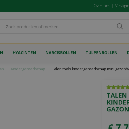
Over ons
Vestigi
EN
HYACINTEN
NARCISBOLLEN
TULPENBOLLEN
ap
Kindergereedschap
Talen tools kindergereedschap mini gazonh
TALEN
KINDE
GAZON
€
7
,
7