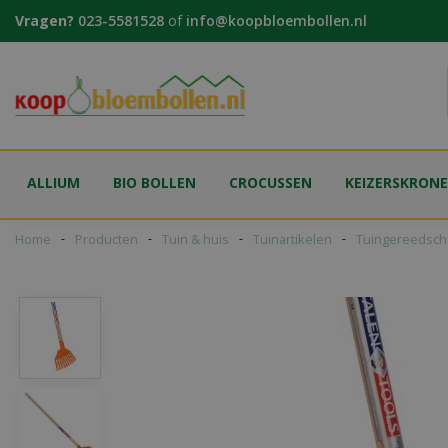
Ga
Vragen?
023-5581528
of
info@koopbloembollen.nl
naar
content
ALLIUM
BIO BOLLEN
CROCUSSEN
KEIZERSKRON
Home
Producten
Tuin & huis
Tuinartikelen
Tuingereedsch