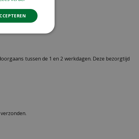
ACCEPTEREN
t doorgaans tussen de 1 en 2 werkdagen. Deze bezorgtijd
n verzonden.