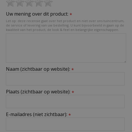
Uw mening over dit product:
*
Let op: deze recensie gaat over het product en niet over ons tuincentrum,
de service of levering van uw bestelling. U kunt bijvoorbeeld in gaan op de
kwaliteit van het product, de look & feel en belangrijke eigenschappen.
Naam (zichtbaar op website):
*
Plaats (zichtbaar op website):
*
E-mailadres (niet zichtbaar):
*