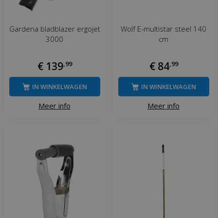
Gardena bladblazer ergojet
Wolf E-multistar steel 140
3000
cm
€
139
,
99
€
84
,
99
IN WINKELWAGEN
IN WINKELWAGEN
Meer info
Meer info