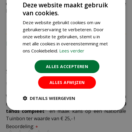
daarom altijd goed je adresgegevens voordat je je
Deze website maakt gebruik
bestelling plaatst.
van cookies.
Deze website gebruikt cookies om uw
gebruikerservaring te verbeteren. Door
onze website te gebruiken, stemt u in
Recensies
met alle cookies in overeenstemming met
ons Cookiebeleid.
Lees verder
ALLES ACCEPTEREN
Schrijf zelf een recensie over "Talen tools
ALLES AFWIJZEN
tuinhark 10 tands compleet"
Wij zijn benieuwd naar uw mening! Schrijf een
DETAILS WEERGEVEN
recensie over het artikel
"Talen tools tuinhark 10
tands compleet"
en maak kans op een Nationale
Tuinbon ter waarde van € 25,- !
Beoordeling:
*