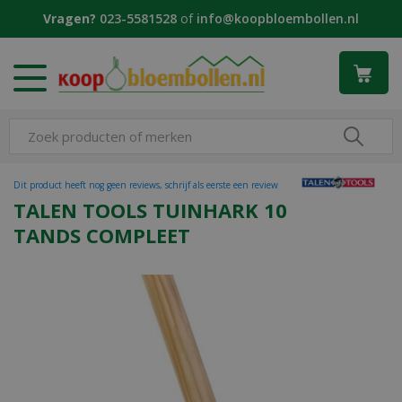
G
Vragen?
023-5581528
of
info@koopbloembollen.nl
a
n
a
a
r
c
o
n
t
Dit product heeft nog geen reviews, schrijf als eerste een review
e
TALEN TOOLS TUINHARK 10
n
TANDS COMPLEET
t