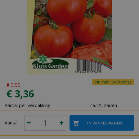
Nu met 15% korting
€
3
,
95
€
3
,
36
Aantal per verpakking
ca. 25 zaden
Aantal