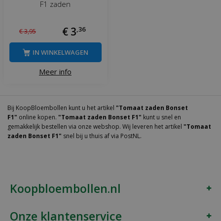
F1 zaden
€
3
,
36
€
3
,
95
IN WINKELWAGEN
Meer info
Bij KoopBloembollen kunt u het artikel
"Tomaat zaden Bonset
F1"
online kopen.
"Tomaat zaden Bonset F1"
kunt u snel en
gemakkelijk bestellen via onze webshop. Wij leveren het artikel
"Tomaat
zaden Bonset F1"
snel bij u thuis af via PostNL.
Koopbloembollen.nl
Onze klantenservice