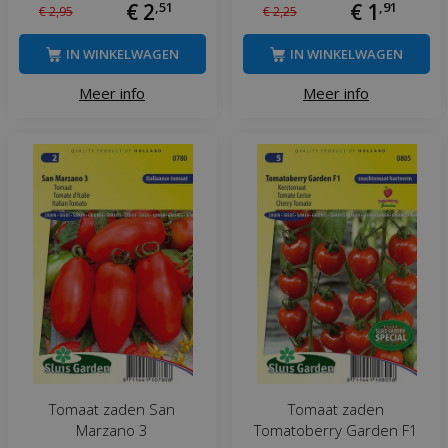
€
2
,
51
€
1
,
91
€
2
,
95
€
2
,
25
IN WINKELWAGEN
IN WINKELWAGEN
Meer info
Meer info
Tomaat zaden San
Tomaat zaden
Marzano 3
Tomatoberry Garden F1