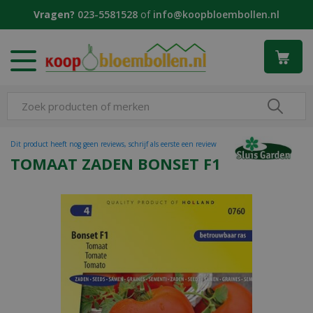
G
Vragen?
023-5581528
of
info@koopbloembollen.nl
a
n
a
a
r
c
o
n
t
Dit product heeft nog geen reviews, schrijf als eerste een review
e
TOMAAT ZADEN BONSET F1
n
t