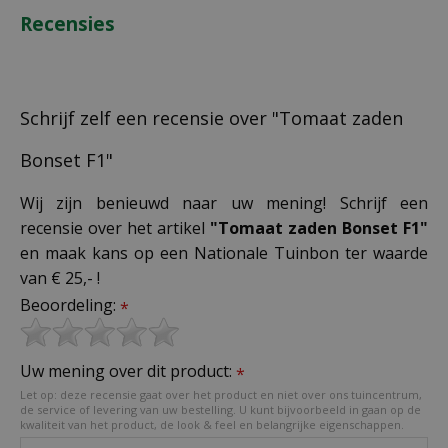
Recensies
Schrijf zelf een recensie over "Tomaat zaden
Bonset F1"
Wij zijn benieuwd naar uw mening! Schrijf een
recensie over het artikel
"Tomaat zaden Bonset F1"
en maak kans op een Nationale Tuinbon ter waarde
van € 25,- !
Beoordeling:
*
Uw mening over dit product:
*
Let op: deze recensie gaat over het product en niet over ons tuincentrum,
de service of levering van uw bestelling. U kunt bijvoorbeeld in gaan op de
kwaliteit van het product, de look & feel en belangrijke eigenschappen.