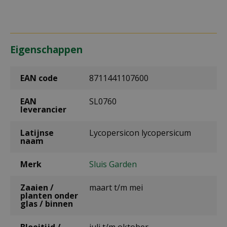
Eigenschappen
EAN code
8711441107600
EAN
SL0760
leverancier
Latijnse
Lycopersicon lycopersicum
naam
Merk
Sluis Garden
Zaaien /
maart t/m mei
planten onder
glas / binnen
Bloeitijd /
juli t/m oktober