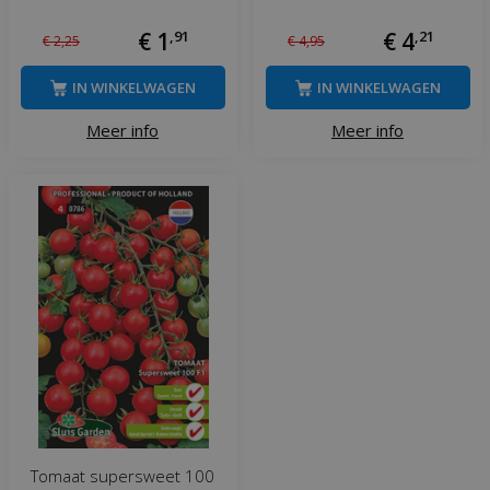
€
1
,
91
€
4
,
21
€
2
,
25
€
4
,
95
IN WINKELWAGEN
IN WINKELWAGEN
Meer info
Meer info
Tomaat supersweet 100