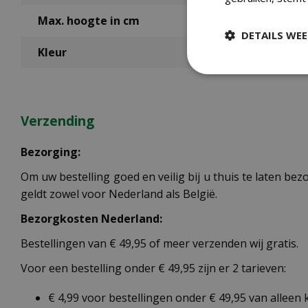
Max. hoogte in cm
DETAILS WE
Kleur
Verzending
Bezorging:
Om uw bestelling goed en veilig bij u thuis te laten b
geldt zowel voor Nederland als België.
Bezorgkosten Nederland:
Bestellingen van € 49,95 of meer verzenden wij gratis.
Voor een bestelling onder € 49,95 zijn er 2 tarieven:
€ 4,99 voor bestellingen onder € 49,95 van alleen