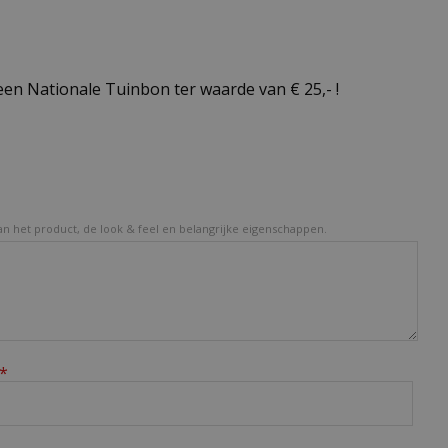
en Nationale Tuinbon ter waarde van € 25,- !
van het product, de look & feel en belangrijke eigenschappen.
*