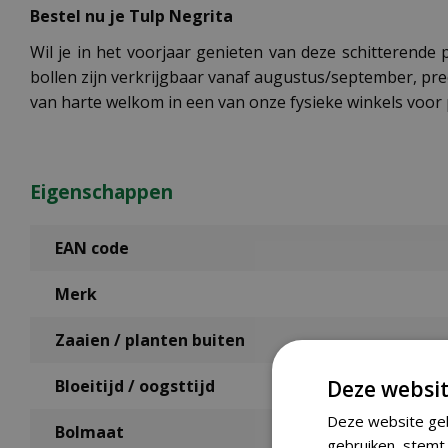
Bestel nu je Tulp Negrita
Wil je in het voorjaar genieten van deze schitterende p
bollen zijn verkrijgbaar vanaf augustus/september, prec
van harte welkom in een van onze fysieke winkels voor 
Eigenschappen
EAN code
Merk
Zaaien / planten buiten
Deze websit
Bloeitijd / oogsttijd
Deze website geb
Bolmaat
gebruiken, stemt 