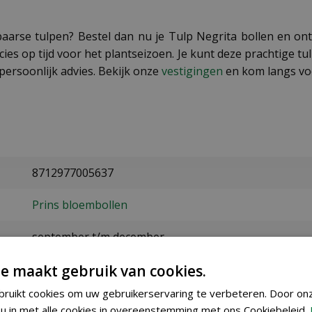
aarse tulpen? Bestel dan nu je Tulp Negrita bollen en ontv
ies op tijd voor het plantseizoen. Je kunt deze prachtige t
persoonlijk advies. Bekijk onze
vestigingen
en kom langs voo
8712977005637
Prins bloembollen
september t/m december
e maakt gebruik van cookies.
april
ruikt cookies om uw gebruikerservaring te verbeteren. Door on
10/+
u in met alle cookies in overeenstemming met ons Cookiebeleid.