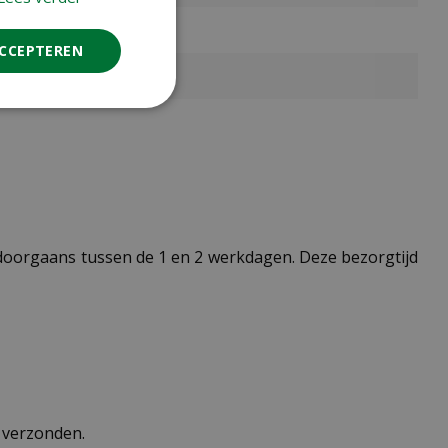
ACCEPTEREN
t doorgaans tussen de 1 en 2 werkdagen. Deze bezorgtijd
n verzonden.