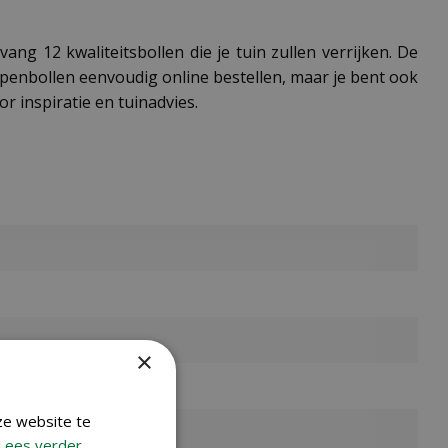
ang 12 kwaliteitsbollen die je tuin zullen verrijken. De
ulpenbollen eenvoudig online bestellen, maar je bent ook
r inspiratie en tuinadvies.
×
ze website te
Lees verder