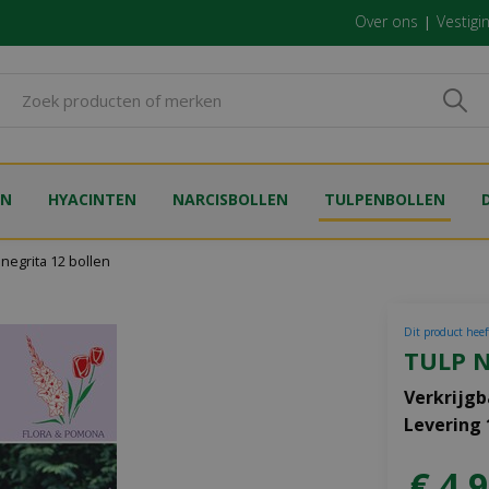
Over ons
Vestigi
EN
HYACINTEN
NARCISBOLLEN
TULPENBOLLEN
 negrita 12 bollen
Dit product heeft
TULP N
Verkrijgb
Levering
€
4
,
9