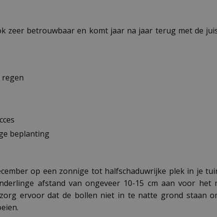
ook zeer betrouwbaar en komt jaar na jaar terug met de jui
n regen
cces
ge beplanting
cember op een zonnige tot halfschaduwrijke plek in je tui
derlinge afstand van ongeveer 10-15 cm aan voor het mo
zorg ervoor dat de bollen niet in te natte grond staan o
eien.