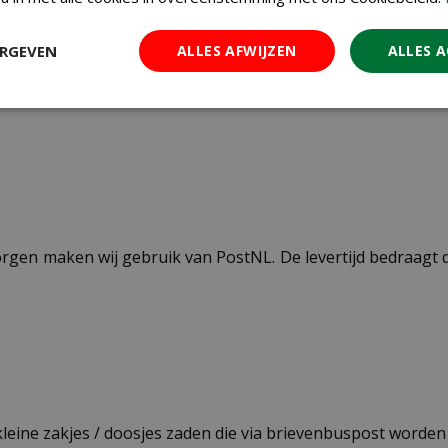
35 cm
ERGEVEN
ALLES AFWIJZEN
ALLES 
paars
ezorgen maken wij gebruik van PostNL. De levertijd bedraag
 kleine zakjes / doosjes zaden die via brievenbuspost worde