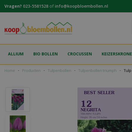
Ga
Vragen?
023-5581528
of
info@koopbloembollen.nl
naar
content
ALLIUM
BIO BOLLEN
CROCUSSEN
KEIZERSKRON
Home
Producten
Tulpenbollen
Tulpenbollen triumph
Tulp