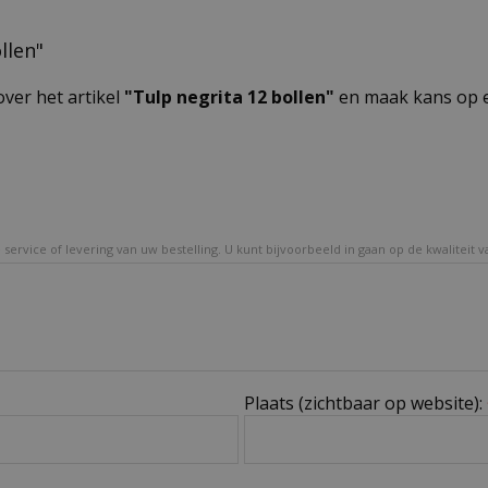
llen"
over het artikel
"Tulp negrita 12 bollen"
en maak kans op e
service of levering van uw bestelling. U kunt bijvoorbeeld in gaan op de kwaliteit 
Plaats (zichtbaar op website):