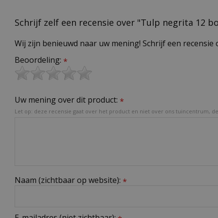
Schrijf zelf een recensie over "Tulp negrita 12 bo
Wij zijn benieuwd naar uw mening! Schrijf een recensie 
Beoordeling:
*
Uw mening over dit product:
*
Let op: deze recensie gaat over het product en niet over ons tuincentrum, de 
Naam (zichtbaar op website):
*
E-mailadres (niet zichtbaar):