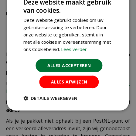
Deze website maakt gebruik
verzonden.
van cookies.
Uitzonderlijke verzendkosten
Deze website gebruikt cookies om uw
Er word standaard € 4,99 verzendkosten
gebruikerservaring te verbeteren. Door
berekend op planten en producten die buiten de
onze website te gebruiken, stemt u in
maximale afmetingen vallen.
met alle cookies in overeenstemming met
ons Cookiebeleid.
Lees verder
De juiste verzendkosten worden in de laatste stap van
de winkelwagen berekend.
ALLES ACCEPTEREN
Bezorgkosten overige landen:
ALLES AFWIJZEN
Uiteraard verzenden wij ook buiten Nederland,
bekijk
hier de verzendkosten.
DETAILS WEERGEVEN
Let op: extra kosten bij niet ophalen of verkeerd
adres
Als je je pakket niet ophaalt bij een PostNL-punt of
een verkeerd afleveradres invult, zijn wij genoodzaakt
extra kosten in rekening te brengen. Controleer