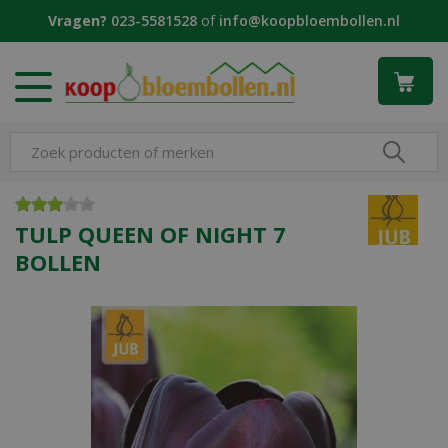
G
Vragen?
023-5581528
of
info@koopbloembollen.nl
a
n
a
a
r
c
o
n
t
e
TULP QUEEN OF NIGHT 7
n
BOLLEN
t