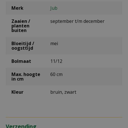
Merk
Jub
Zaaien /
september t/m december
planten
buiten
Bloeitijd /
mei
oogsttijd
Bolmaat
11/12
Max. hoogte
60 cm
in cm
Kleur
bruin, zwart
Verzending