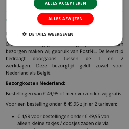
ALLES ACCEPTEREN
ALLES AFWIJZEN
Verzending
Bezorging:
DETAILS WEERGEVEN
Om uw bestelling goed en veilig bij u thuis te laten
bezorgen maken wij gebruik van PostNL. De levertijd
bedraagt doorgaans tussen de 1 en 2
werkdagen. Deze bezorgtijd geldt zowel voor
Nederland als België.
Bezorgkosten Nederland:
Bestellingen van € 49,95 of meer verzenden wij gratis.
Voor een bestelling onder € 49,95 zijn er 2 tarieven:
€ 4,99 voor bestellingen onder € 49,95 van
alleen kleine zakjes / doosjes zaden die via