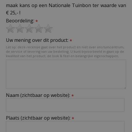
maak kans op een Nationale Tuinbon ter waarde van
€ 25,- !
Beoordeling:
*
Uw mening over dit product:
*
Let op: deze recensie gaat over het product en niet over ons tuincentrum,
de service of levering van uw bestelling. U kunt bijvoorbeeld in gaan op de
kwaliteit van het product, de look & feel en belangrijke eigenschappen.
Naam (zichtbaar op website):
*
Plaats (zichtbaar op website):
*