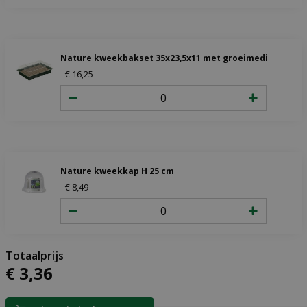
Nature kweekbakset 35x23,5x11 met groeimedium
€
16
,
25
Nature kweekkap H 25 cm
€
8
,
49
€
3
,
36