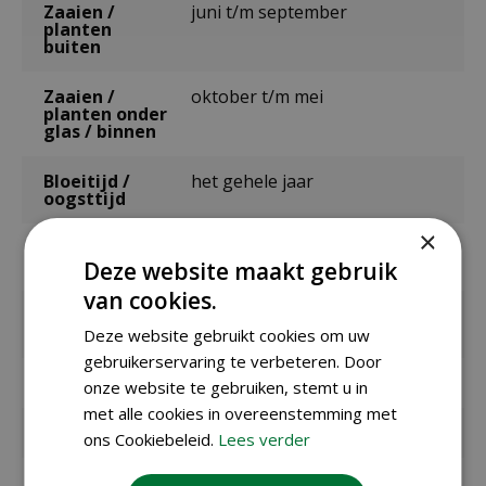
Zaaien /
juni t/m september
planten
buiten
Zaaien /
oktober t/m mei
planten onder
glas / binnen
Bloeitijd /
het gehele jaar
oogsttijd
×
Zaaitemperat
ca. 14ºC
uur
Deze website maakt gebruik
van cookies.
Kiemduur in
ca. 10 dagen
dagen
Deze website gebruikt cookies om uw
gebruikerservaring te verbeteren. Door
Inhoud
12 gram
onze website te gebruiken, stemt u in
met alle cookies in overeenstemming met
Kleur
groen
ons Cookiebeleid.
Lees verder