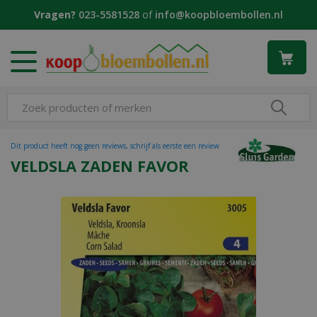
G
Vragen?
023-5581528
of
info@koopbloembollen.nl
a
n
a
a
r
c
o
n
t
Dit product heeft nog geen reviews, schrijf als eerste een review
e
VELDSLA ZADEN FAVOR
n
t