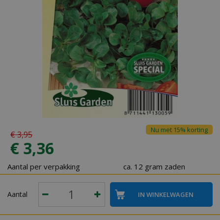
Nu met 15% korting
€
3
,
95
€
3
,
36
Aantal per verpakking
ca. 12 gram zaden
Aantal