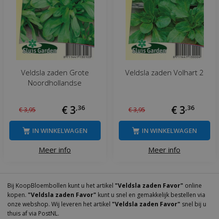
Veldsla zaden Grote
Veldsla zaden Volhart 2
Noordhollandse
€
3
,
36
€
3
,
36
€
3
,
95
€
3
,
95
IN WINKELWAGEN
IN WINKELWAGEN
Meer info
Meer info
Bij KoopBloembollen kunt u het artikel
"Veldsla zaden Favor"
online
kopen.
"Veldsla zaden Favor"
kunt u snel en gemakkelijk bestellen via
onze webshop. Wij leveren het artikel
"Veldsla zaden Favor"
snel bij u
thuis af via PostNL.