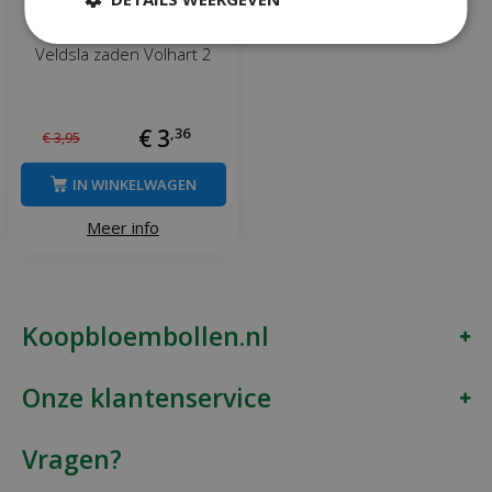
Veldsla zaden Volhart 2
€
3
,
36
€
3
,
95
IN WINKELWAGEN
Meer info
Koopbloembollen.nl
Onze klantenservice
Vragen?