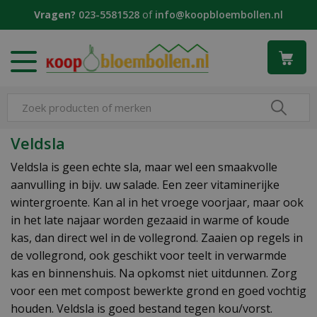
G
Vragen?
023-5581528
of
info@koopbloembollen.nl
a
n
a
a
r
c
o
n
Veldsla
t
e
Veldsla is geen echte sla, maar wel een smaakvolle
n
aanvulling in bijv. uw salade. Een zeer vitaminerijke
t
wintergroente. Kan al in het vroege voorjaar, maar ook
in het late najaar worden gezaaid in warme of koude
kas, dan direct wel in de vollegrond. Zaaien op regels in
de vollegrond, ook geschikt voor teelt in verwarmde
kas en binnenshuis. Na opkomst niet uitdunnen. Zorg
voor een met compost bewerkte grond en goed vochtig
houden. Veldsla is goed bestand tegen kou/vorst.