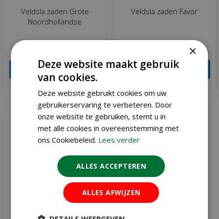
Veldsla zaden Grote
Veldsla zaden Favor
Noordhollandse
€
3
,
36
€
3
,
36
×
€
3
,
95
€
3
,
95
Deze website maakt gebruik
IN WINKELWAGEN
IN WINKELWAGEN
van cookies.
Meer info
Meer info
Deze website gebruikt cookies om uw
gebruikerservaring te verbeteren. Door
onze website te gebruiken, stemt u in
met alle cookies in overeenstemming met
ons Cookiebeleid.
Lees verder
ALLES ACCEPTEREN
ALLES AFWIJZEN
DETAILS WEERGEVEN