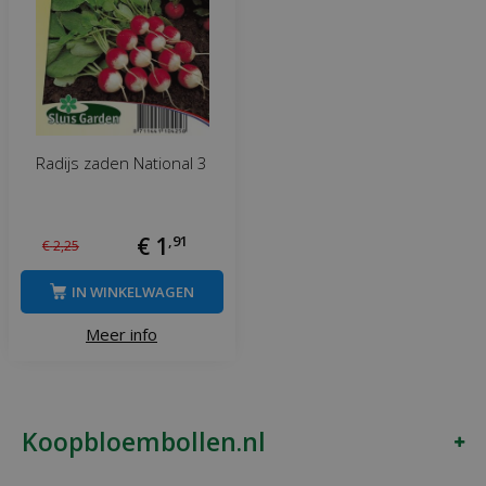
Radijs zaden National 3
€
1
,
91
€
2
,
25
IN WINKELWAGEN
Meer info
Koopbloembollen.nl