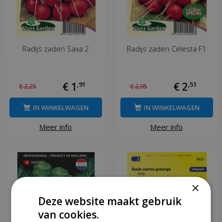
Radijs zaden Saxa 2
Radijs zaden Celesta F1
€
1
,
91
€
2
,
51
€
2
,
25
€
2
,
95
IN WINKELWAGEN
IN WINKELWAGEN
Meer info
Meer info
×
Deze website maakt gebruik
van cookies.