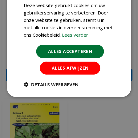
Deze website gebruikt cookies om uw
gebruikerservaring te verbeteren. Door
onze website te gebruiken, stemt u in
met alle cookies in overeenstemming met
ons Cookiebeleid.
Lees verder
Radijs chinese Red Meat
Radijs zaden Ronde
zaden
soorten gemengd
ALLES ACCEPTEREN
€
3
,
36
€
2
,
51
€
3
,
95
€
2
,
95
ALLES AFWIJZEN
IN WINKELWAGEN
IN WINKELWAGEN
DETAILS WEERGEVEN
Meer info
Meer info