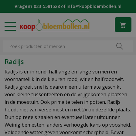
G
Vragen?
023-5581528
of
info@koopbloembollen.nl
a
n
a
a
r
c
o
n
Radijs
t
e
Radijs is er in rond, halflange en lange vormen en
n
voornamelijk in de kleuren rood, wit en halfrood/wit.
t
Radijs groeit snel is daarom een uitermate geschikt
voor kleine tussenteelten en de vrijgekomen plaatsen
in de moestuin. Ook prima te telen in potten. Radijs
houdt niet van verse mest en niet 2x op dezelfde plaats.
Dun op regels zaaien en eventueel later uitdunnen.
Weinig bemesten, anders verhoogde kans op voosheid.
Voldoende water geven voorkomt scherpheid. Bevat