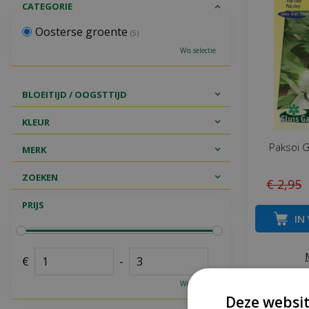
CATEGORIE
Oosterse groente
(5)
Wis selectie
BLOEITIJD / OOGSTTIJD
KLEUR
Paksoi 
MERK
ZOEKEN
€
2
,
95
PRIJS
IN
€
-
Wis selectie
Deze websit