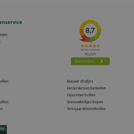
enservice
emen
e
ellen
Blauwe druifjes
Keizerskroon bestellen
Hyacinten bollen
ellen
Sneeuwklokjes kopen
en
Voorjaarsbloembollen