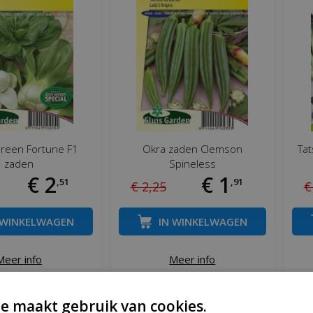
Green Fortune F1
Okra zaden Clemson
Tat
zaden
Spineless
€
2
€
1
,
51
,
91
€
2
,
25
€
 WINKELWAGEN
IN WINKELWAGEN
Meer info
Meer info
e maakt gebruik van cookies.