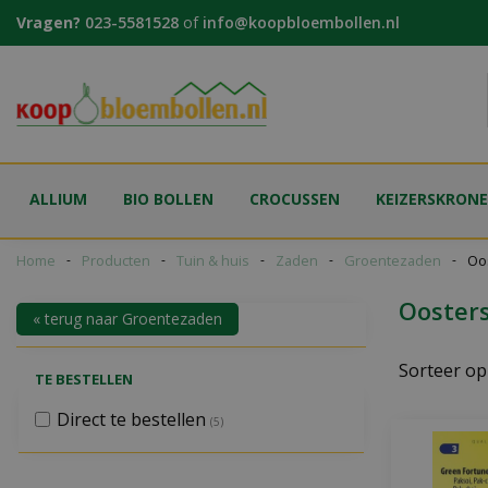
Ga
Vragen?
023-5581528
of
info@koopbloembollen.nl
naar
content
ALLIUM
BIO BOLLEN
CROCUSSEN
KEIZERSKRON
Home
Producten
Tuin & huis
Zaden
Groentezaden
Oo
Ooster
« terug naar Groentezaden
Sorteer op
TE BESTELLEN
Direct te bestellen
(5)