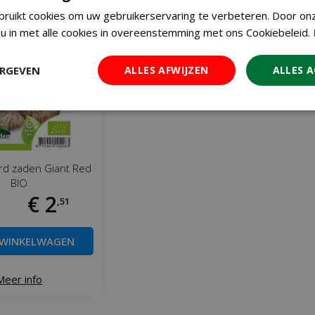
ruikt cookies om uw gebruikerservaring te verbeteren. Door on
u in met alle cookies in overeenstemming met ons Cookiebeleid.
ERGEVEN
ALLES AFWIJZEN
ALLES 
rd zaden Giant Red
BIO
€
2
,
51
 WINKELWAGEN
Meer info