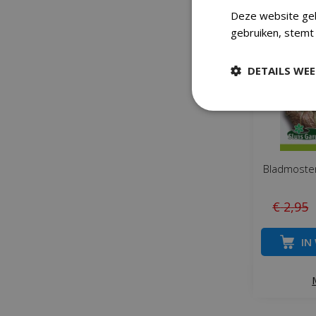
Deze website geb
gebruiken, stemt 
DETAILS WE
Bladmoste
€
2
,
95
IN