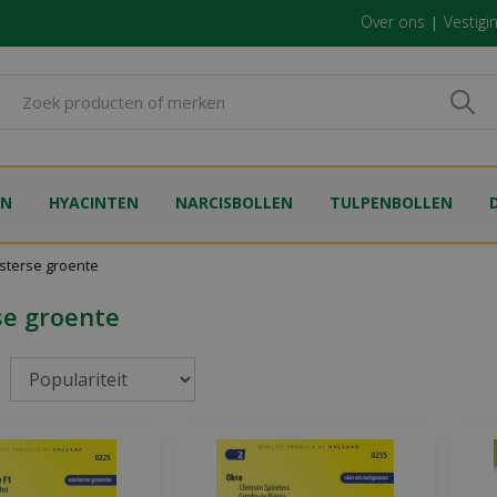
Over ons
Vestigi
EN
HYACINTEN
NARCISBOLLEN
TULPENBOLLEN
sterse groente
se groente