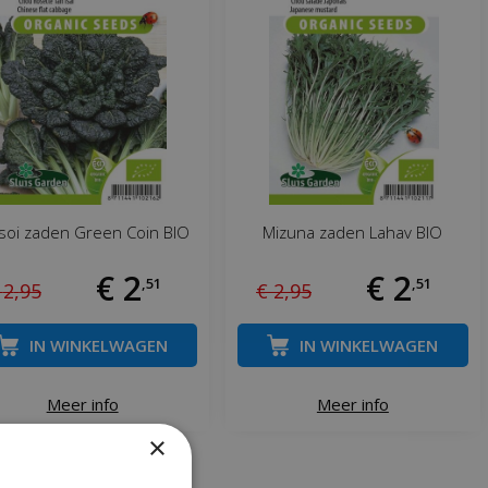
soi zaden Green Coin BIO
Mizuna zaden Lahav BIO
€
2
€
2
,
51
,
51
2
,
95
€
2
,
95
IN WINKELWAGEN
IN WINKELWAGEN
Meer info
Meer info
×