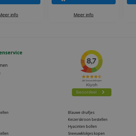
Meer info
Meer info
enservice
emen
e
ellen
Blauwe druifjes
Keizerskroon bestellen
Hyacinten bollen
ellen
Sneeuwklokjes kopen