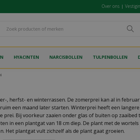
Over ons
Vestigi
EN
HYACINTEN
NARCISBOLLEN
TULPENBOLLEN
i
mer-, herfst- en winterrassen. De zomerprei kan al in febru
 ruim een maand later starten. Winterprei heeft een langere t
e prei. Bij voorkeur zaaien onder glas of buiten op zaaibed 
anten in een plantgat van 18 cm diep. De plant met de worte
. Het plantgat vult zichzelf als de plant gaat groeien.