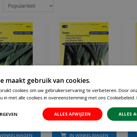
e maakt gebruik van cookies.
ruikt cookies om uw gebruikerservaring te verbeteren. Door on
u in met alle cookies in overeenstemming met ons Cookiebeleid.
en Winterreuzen 2
Prei zaden Blauwgroene
winter Farinto
ERGEVEN
ALLES AFWIJZEN
ALLES 
€
1
€
2
,
91
,
51
€
2
,
95
€
 WINKELWAGEN
IN WINKELWAGEN