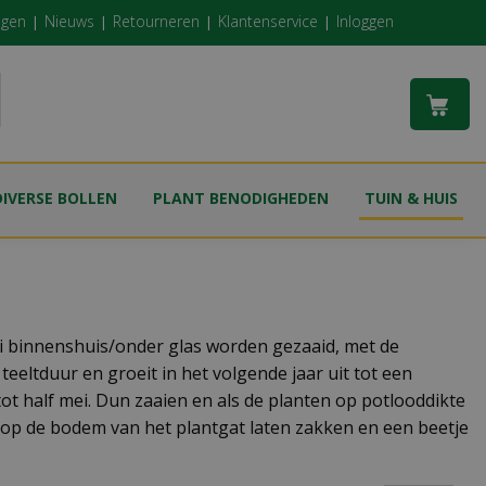
ngen
Nieuws
Retourneren
Klantenservice
Inloggen
DIVERSE BOLLEN
PLANT BENODIGHEDEN
TUIN & HUIS
ari binnenshuis/onder glas worden gezaaid, met de
eeltduur en groeit in het volgende jaar uit tot een
tot half mei. Dun zaaien en als de planten op potlooddikte
ls op de bodem van het plantgat laten zakken en een beetje