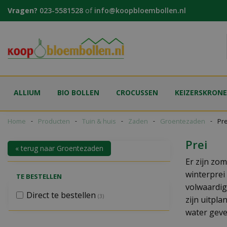
Ga
Vragen?
023-5581528
of
info@koopbloembollen.nl
naar
content
ALLIUM
BIO BOLLEN
CROCUSSEN
KEIZERSKRON
Home
Producten
Tuin & huis
Zaden
Groentezaden
Pre
Prei
« terug naar Groentezaden
Er zijn zo
winterprei
TE BESTELLEN
volwaardig
Direct te bestellen
(3)
zijn uitpl
water geven