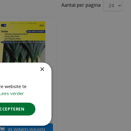
Aantal per pagina
×
ze website te
Lees verder
Prei zaden Blauwgroene
winter Farinto pillen
ACCEPTEREN
€
3
,
36
3
,
95
IN WINKELWAGEN