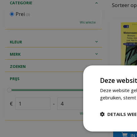
CATEGORIE
Sorteer op
Prei
(3)
Wis selectie
KLEUR
MERK
ZOEKEN
PRIJS
Deze websit
Deze website geb
gebruiken, stemt 
Prei zad
€
-
DETAILS WE
Wis selectie
€
2
,
25
IN