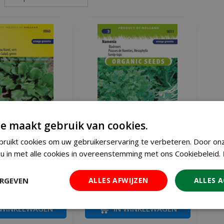
e maakt gebruik van cookies.
ruikt cookies om uw gebruikerservaring te verbeteren. Door on
u in met alle cookies in overeenstemming met ons Cookiebeleid.
len groene zaden
Bladmoes Namenia BIO zaden
€
1
€
2
ERGEVEN
,
91
ALLES AFWIJZEN
,
51
ALLES 
€
2
,
95
 WINKELWAGEN
IN WINKELWAGEN