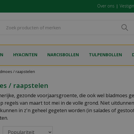
Over ons
Vestigi
EN
HYACINTEN
NARCISBOLLEN
TULPENBOLLEN
admoes / raapstelen
s / raapstelen
nerijke, gezonde voorjaarsgroente, die ook wel bladmoes 
op regels van maart tot mei in de volle grond. Niet uitdunne
 kunnen in z'n geheel gegeten worden (in salades of gestoof
ten.