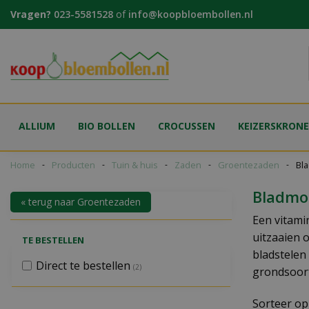
Ga
Vragen?
023-5581528
of
info@koopbloembollen.nl
naar
content
ALLIUM
BIO BOLLEN
CROCUSSEN
KEIZERSKRON
Home
Producten
Tuin & huis
Zaden
Groentezaden
Bl
Bladmoe
« terug naar Groentezaden
Een vitami
uitzaaien 
TE BESTELLEN
bladstelen
Direct te bestellen
(2)
grondsoor
Sorteer op