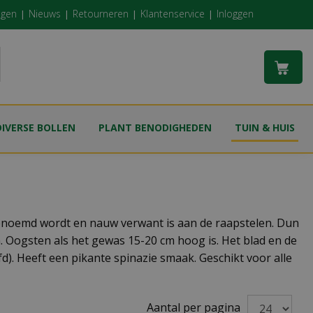
ngen
Nieuws
Retourneren
Klantenservice
Inloggen
DIVERSE BOLLEN
PLANT BENODIGHEDEN
TUIN & HUIS
genoemd wordt en nauw verwant is aan de raapstelen. Dun
n. Oogsten als het gewas 15-20 cm hoog is. Het blad en de
d). Heeft een pikante spinazie smaak. Geschikt voor alle
Aantal per pagina