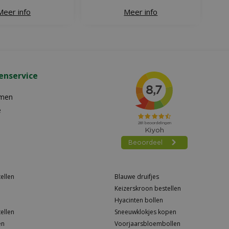
Meer info
Meer info
enservice
emen
e
ellen
Blauwe druifjes
Keizerskroon bestellen
Hyacinten bollen
ellen
Sneeuwklokjes kopen
en
Voorjaarsbloembollen