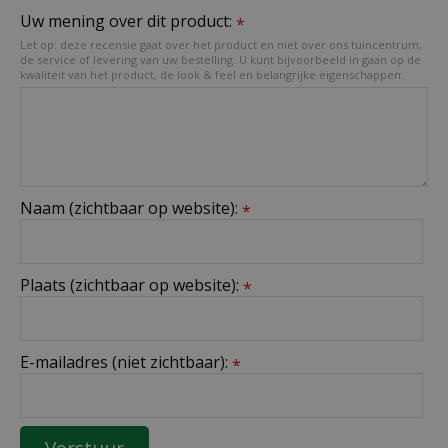
Uw mening over dit product:
*
Let op: deze recensie gaat over het product en niet over ons tuincentrum,
de service of levering van uw bestelling. U kunt bijvoorbeeld in gaan op de
kwaliteit van het product, de look & feel en belangrijke eigenschappen.
Naam (zichtbaar op website):
*
Plaats (zichtbaar op website):
*
E-mailadres (niet zichtbaar):
*