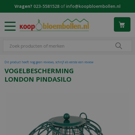
G
Vragen?
023-5581528
of
info@koopbloembollen.nl
a
n
a
a
r
c
o
n
t
Dit product heeft nog geen reviews, schrijf als eerste een review
e
VOGELBESCHERMING
n
LONDON PINDASILO
t