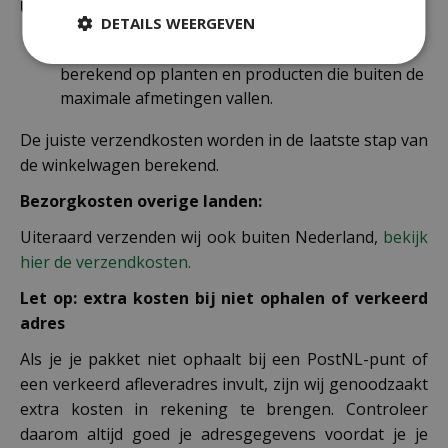
Uitzonderlijke verzendkosten
DETAILS WEERGEVEN
Er word standaard € 4,99 verzendkosten
berekend op planten en producten die buiten de
maximale afmetingen vallen.
De juiste verzendkosten worden in de laatste stap van
de winkelwagen berekend.
Bezorgkosten overige landen:
Uiteraard verzenden wij ook buiten Nederland,
bekijk
hier de verzendkosten.
Let op: extra kosten bij niet ophalen of verkeerd
adres
Als je je pakket niet ophaalt bij een PostNL-punt of
een verkeerd afleveradres invult, zijn wij genoodzaakt
extra kosten in rekening te brengen. Controleer
daarom altijd goed je adresgegevens voordat je je