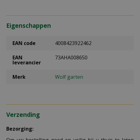
Eigenschappen
EAN code
4008423922462
EAN
73AHA008650
leverancier
Merk
Wolf garten
Verzending
Bezorging:
Om uw bestelling goed en veilig bij u thuis te laten