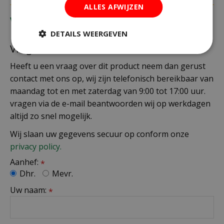
ALLES AFWIJZEN
Vragen?
DETAILS WEERGEVEN
Vragen?
Heeft u een vraag over dit product neem dan gerust
contact met ons op, wij zijn telefonisch bereikbaar van
maandag tot en met zaterdag van 9:00 tot 17:00 uur.
vragen via de e-mail beantwoorden wij op werkdagen
altijd zo snel mogelijk.
Wij slaan uw gegevens secuur op conform onze
privacy policy.
Aanhef:
*
Dhr.
Mevr.
Uw naam:
*