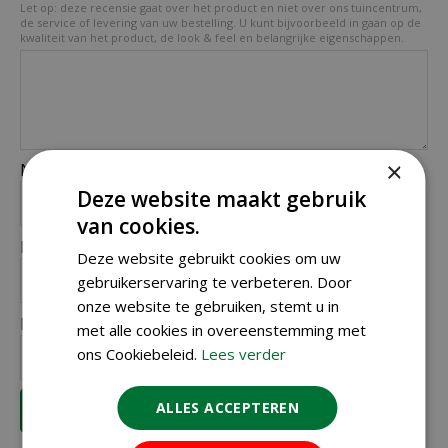
Let op: deze recensie gaat over het product en niet over ons tuincentrum,
de service of levering van uw bestelling. U kunt bijvoorbeeld in gaan op de
kwaliteit van het product, de look & feel en belangrijke eigenschappen.
×
Naam (zichtbaar op website):
*
Deze website maakt gebruik
van cookies.
Plaats (zichtbaar op website):
*
Deze website gebruikt cookies om uw
gebruikerservaring te verbeteren. Door
onze website te gebruiken, stemt u in
E-mailadres (niet zichtbaar):
*
met alle cookies in overeenstemming met
ons Cookiebeleid.
Lees verder
ALLES ACCEPTEREN