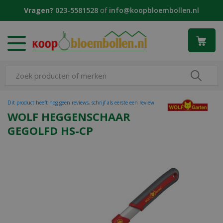
G
Vragen?
023-5581528
of
info@koopbloembollen.nl
a
n
a
a
r
c
o
n
t
Dit product heeft nog geen reviews, schrijf als eerste een review
e
WOLF HEGGENSCHAAR
n
GEGOLFD HS-CP
t