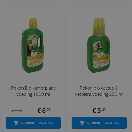
Pokon Bio kamerplant
Pokon bio cactus &
voeding 1000 ml
vetplant voeding 250 ml
€
6
,
99
€
5
,
29
€
7
,
79
IN WINKELWAGEN
IN WINKELWAGEN