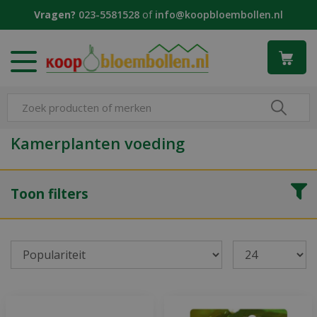
G
Vragen?
023-5581528
of
info@koopbloembollen.nl
a
n
a
a
r
c
o
n
Kamerplanten voeding
t
e
n
Toon filters
t