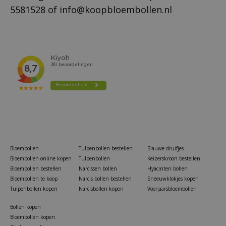
5581528
of
info@koopbloembollen.nl
Bloembollen
Tulpenbollen bestellen
Blauwe druifjes
Bloembollen online kopen
Tulpenbollen
Keizerskroon bestellen
Bloembollen bestellen
Narcissen bollen
Hyacinten bollen
Bloembollen te koop
Narcis bollen bestellen
Sneeuwklokjes kopen
Tulpenbollen kopen
Narcisbollen kopen
Voorjaarsbloembollen
Bollen kopen
Bloembollen kopen