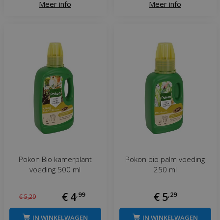
Meer info
Meer info
Pokon Bio kamerplant
Pokon bio palm voeding
voeding 500 ml
250 ml
€
4
,
99
€
5
,
29
€
5
,
29
IN WINKELWAGEN
IN WINKELWAGEN