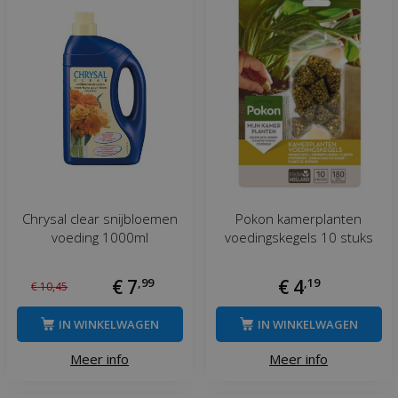
Chrysal clear snijbloemen
Pokon kamerplanten
voeding 1000ml
voedingskegels 10 stuks
€
7
,
99
€
4
,
19
€
10
,
45
IN WINKELWAGEN
IN WINKELWAGEN
Meer info
Meer info