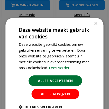
IN WINKELWAGEN
IN WINKELWAGEN
Meer info
Meer info
×
Deze website maakt gebruik
van cookies.
Deze website gebruikt cookies om uw
gebruikerservaring te verbeteren. Door
onze website te gebruiken, stemt u in
met alle cookies in overeenstemming met
ons Cookiebeleid.
Lees verder
ALLES ACCEPTEREN
ORO Wolkorrel 5 kilo
Pokon bio orchidee
ALLES AFWIJZEN
voeding 250 ml
DETAILS WEERGEVEN
,
95
,
29