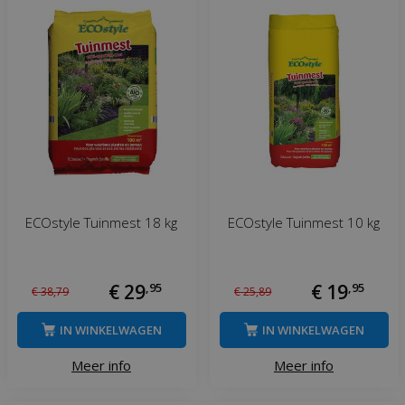
ECOstyle Tuinmest 18 kg
ECOstyle Tuinmest 10 kg
€
29
,
95
€
19
,
95
€
38
,
79
€
25
,
89
IN WINKELWAGEN
IN WINKELWAGEN
Meer info
Meer info