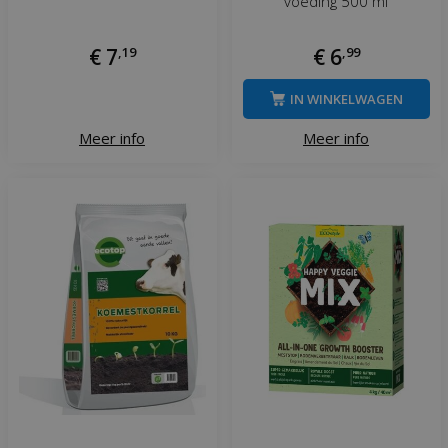
voeding 500 ml
€
7
,
19
€
6
,
99
IN WINKELWAGEN
Meer info
Meer info