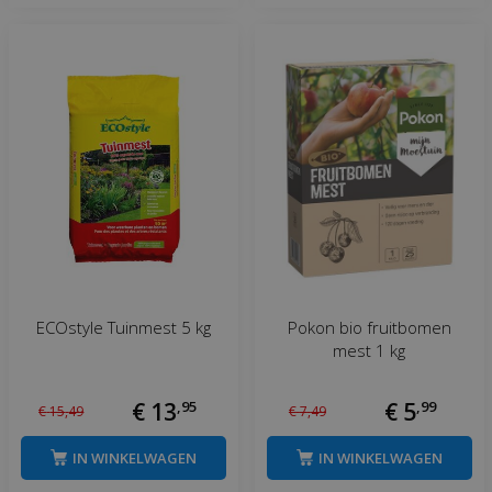
ECOstyle Tuinmest 5 kg
Pokon bio fruitbomen
mest 1 kg
€
13
,
95
€
5
,
99
€
15
,
49
€
7
,
49
IN WINKELWAGEN
IN WINKELWAGEN