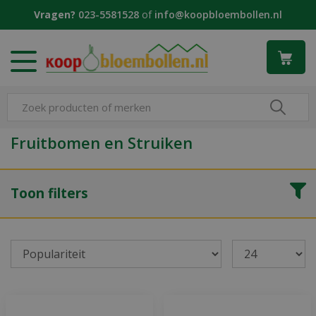
G
Vragen?
023-5581528
of
info@koopbloembollen.nl
a
n
a
a
r
c
o
n
Fruitbomen en Struiken
t
e
n
Toon filters
t