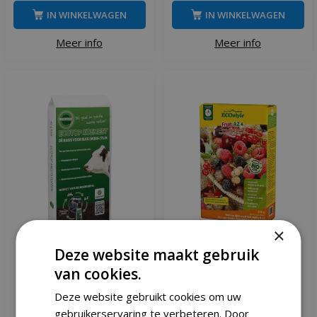
IN WINKELWAGEN
IN WINKELWAGEN
Meer info
Meer info
×
Deze website maakt gebruik
Ecotop Koemest 45 liter
Ecostyle Fruit-az 800 gram
van cookies.
Deze website gebruikt cookies om uw
gebruikerservaring te verbeteren. Door
,
95
,
19