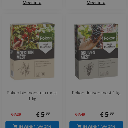
Meer info
Meer info
Pokon bio moestuin mest
Pokon druiven mest 1 kg
1 kg
€
5
,
99
€
5
,
99
€
7
,
29
€
7
,
49
IN WINKELWAGEN
IN WINKELWAGEN