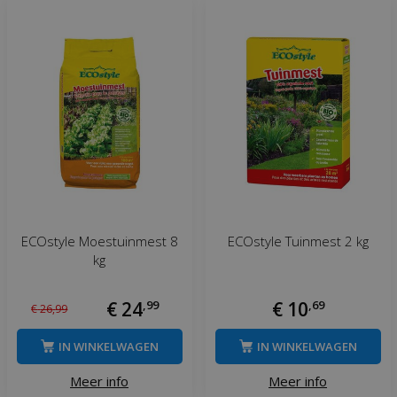
ECOstyle Moestuinmest 8
ECOstyle Tuinmest 2 kg
kg
€
24
,
99
€
10
,
69
€
26
,
99
IN WINKELWAGEN
IN WINKELWAGEN
Meer info
Meer info