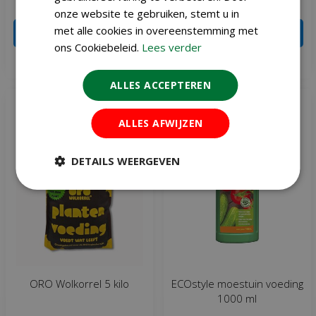
€
10
€
7
onze website te gebruiken, stemt u in
met alle cookies in overeenstemming met
IN WINKELWAGEN
IN WINKELWAGEN
ons Cookiebeleid.
Lees verder
Meer info
Meer info
ALLES ACCEPTEREN
ALLES AFWIJZEN
DETAILS WEERGEVEN
ORO Wolkorrel 5 kilo
ECOstyle moestuin voeding
1000 ml