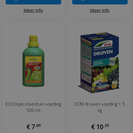
Meer info
Meer info
ECOstyle moestuin voeding
DCM druiven voeding 1.5
500 ml
kg
€
7
,
69
€
10
,
29