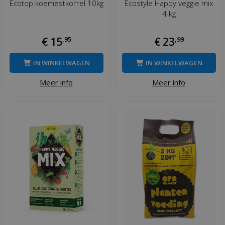
Ecotop koemestkorrel 10kg
Ecostyle Happy veggie mix
4 kg
€
15
,
95
€
23
,
99
IN WINKELWAGEN
IN WINKELWAGEN
Meer info
Meer info