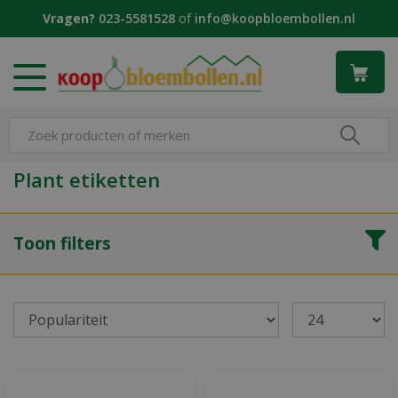
G
Vragen?
023-5581528
of
info@koopbloembollen.nl
a
n
a
a
r
c
o
n
Plant etiketten
t
e
n
Toon filters
t