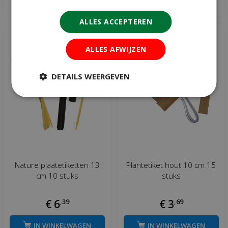
Meer info
Meer info
ALLES ACCEPTEREN
ALLES AFWIJZEN
DETAILS WEERGEVEN
Nature plaatetiketten 13
Plantetiket hout 10 cm 15
cm 10 stuks
stuks
€
6
,
39
€
3
,
69
IN WINKELWAGEN
IN WINKELWAGEN