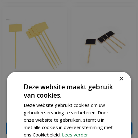
×
Deze website maakt gebruik
Nature plaatetiketten 34
Nature plaatetiket met
van cookies.
cm 5 stuks
krijtbord en krijt
Deze website gebruikt cookies om uw
gebruikerservaring te verbeteren. Door
€
4
,
39
€
9
,
99
onze website te gebruiken, stemt u in
met alle cookies in overeenstemming met
IN WINKELWAGEN
IN WINKELWAGEN
ons Cookiebeleid.
Lees verder