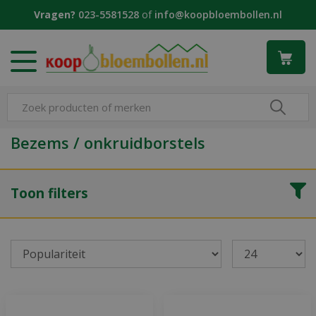
G
Vragen?
023-5581528
of
info@koopbloembollen.nl
a
n
a
a
r
c
o
n
Bezems / onkruidborstels
t
e
n
Toon filters
t