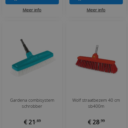
Meer info
Meer info
Gardena combisystem
Wolf straatbezem 40 cm
schrobber
sb400m
€
21
,
69
€
28
,
99