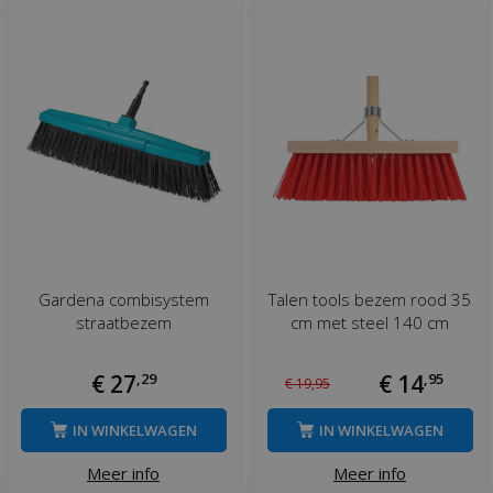
Gardena combisystem
Talen tools bezem rood 35
straatbezem
cm met steel 140 cm
€
27
,
29
€
14
,
95
€
19
,
95
IN WINKELWAGEN
IN WINKELWAGEN
Meer info
Meer info