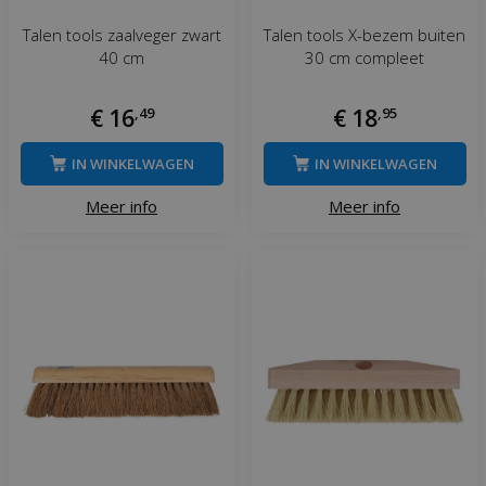
Talen tools zaalveger zwart
Talen tools X-bezem buiten
40 cm
30 cm compleet
€
16
,
49
€
18
,
95
IN WINKELWAGEN
IN WINKELWAGEN
Meer info
Meer info