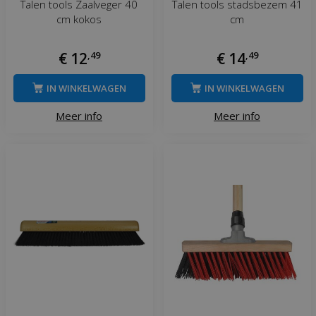
Talen tools Zaalveger 40
Talen tools stadsbezem 41
cm kokos
cm
€
12
,
49
€
14
,
49
IN WINKELWAGEN
IN WINKELWAGEN
Meer info
Meer info