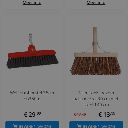
Meer info
Meer info
Wolf huisborstel 35cm
Talen tools bezem
hb350m
natuurvezel 30 cm met
steel 140 cm
€
29
,
99
€
13
,
95
€
17
,
49
IN WINKELWAGEN
IN WINKELWAGEN