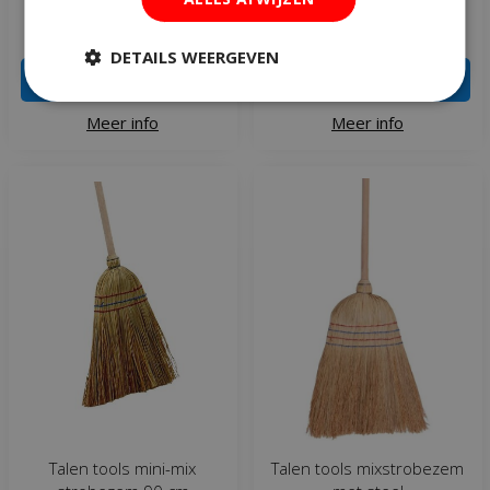
€
21
,
49
€
8
,
99
DETAILS WEERGEVEN
IN WINKELWAGEN
IN WINKELWAGEN
Meer info
Meer info
Talen tools mini-mix
Talen tools mixstrobezem