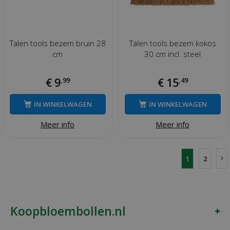
Talen tools bezem bruin 28
Talen tools bezem kokos
cm
30 cm incl. steel
€
9
,
99
€
15
,
49
IN WINKELWAGEN
IN WINKELWAGEN
Meer info
Meer info
1
2
Koopbloembollen.nl