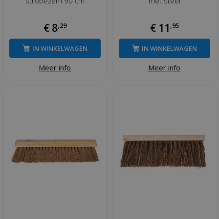
strobezem 90 cm
met steel
€
8
,
29
€
11
,
95
IN WINKELWAGEN
IN WINKELWAGEN
Meer info
Meer info