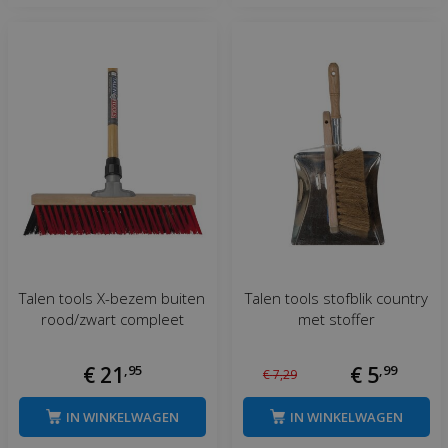
Talen tools X-bezem buiten
Talen tools stofblik country
rood/zwart compleet
met stoffer
€
21
,
95
€
5
,
99
€
7
,
29
IN WINKELWAGEN
IN WINKELWAGEN