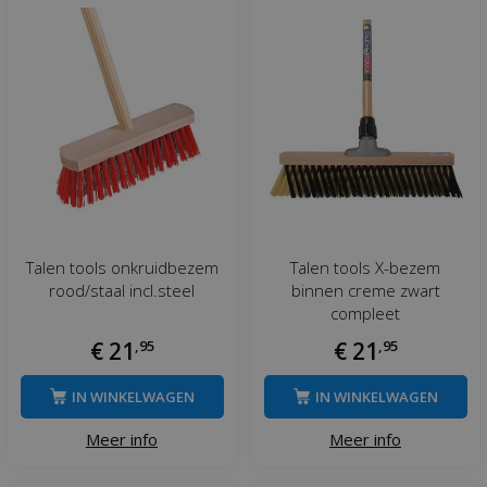
Talen tools onkruidbezem
Talen tools X-bezem
rood/staal incl.steel
binnen creme zwart
compleet
€
21
,
95
€
21
,
95
IN WINKELWAGEN
IN WINKELWAGEN
Meer info
Meer info