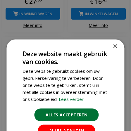
€
27
€
16
IN WINKELWAGEN
IN WINKELWAGEN
Meer info
Meer info
×
Deze website maakt gebruik
van cookies.
Deze website gebruikt cookies om uw
gebruikerservaring te verbeteren. Door
onze website te gebruiken, stemt u in
met alle cookies in overeenstemming met
ons Cookiebeleid.
Lees verder
ALLES ACCEPTEREN
Talen tools bezem 37 cm
Talen tools raagbol kokos
bruin met steel
ALLES AFWIJZEN