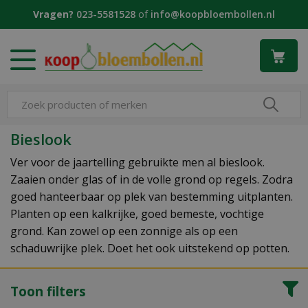
G
Vragen?
023-5581528
of
info@koopbloembollen.nl
a
n
a
a
r
c
o
n
Bieslook
t
e
Ver voor de jaartelling gebruikte men al bieslook.
n
Zaaien onder glas of in de volle grond op regels. Zodra
t
goed hanteerbaar op plek van bestemming uitplanten.
Planten op een kalkrijke, goed bemeste, vochtige
grond. Kan zowel op een zonnige als op een
schaduwrijke plek. Doet het ook uitstekend op potten.
Toon filters