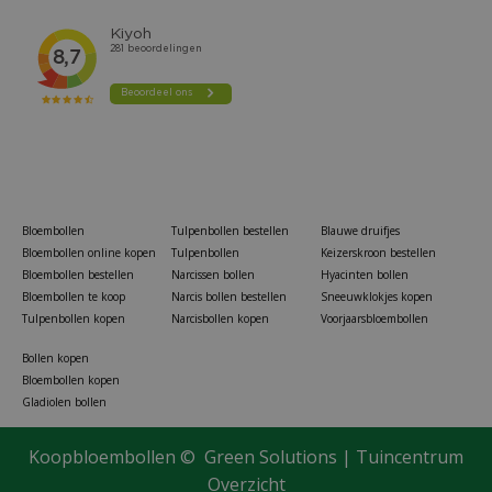
Bloembollen
Tulpenbollen bestellen
Blauwe druifjes
Bloembollen online kopen
Tulpenbollen
Keizerskroon bestellen
Bloembollen bestellen
Narcissen bollen
Hyacinten bollen
Bloembollen te koop
Narcis bollen bestellen
Sneeuwklokjes kopen
Tulpenbollen kopen
Narcisbollen kopen
Voorjaarsbloembollen
Bollen kopen
Bloembollen kopen
Gladiolen bollen
Koopbloembollen ©
Green Solutions
|
Tuincentrum
Overzicht