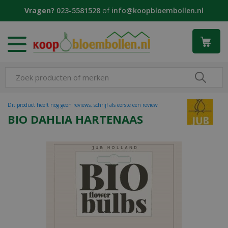
G
Vragen?
023-5581528
of
info@koopbloembollen.nl
a
n
a
a
r
c
o
n
t
Dit product heeft nog geen reviews, schrijf als eerste een review
e
BIO DAHLIA HARTENAAS
n
t