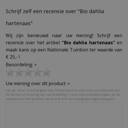
Schrijf zelf een recensie over "Bio dahlia
hartenaas"
Wij zijn benieuwd naar uw mening! Schrijf een
recensie over het artikel
"Bio dahlia hartenaas"
en
maak kans op een Nationale Tuinbon ter waarde van
€ 25,- !
Beoordeling:
*
Uw mening over dit product:
*
Let op: deze recensie gaat over het product en niet over ons tuincentrum,
de service of levering van uw bestelling. U kunt bijvoorbeeld in gaan op de
kwaliteit van het product, de look & feel en belangrijke eigenschappen.