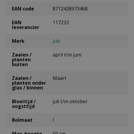
EAN code
8712438973468
EAN
117233
leverancier
Merk
Jub
Zaaien /
april t/m juni
planten
buiten
Zaaien /
Maart
planten onder
glas / binnen
Bloeitijd /
juli t/m oktober
oogsttijd
Bolmaat
I
Max. hoogte
50 cm