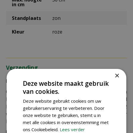
in cm
Standplaats
zon
Kleur
roze
Verzending
×
Bezorging:
Deze website maakt gebruik
van cookies.
Om uw bestelling goed en veilig bij u thuis te laten
bezorgen maken wij gebruik van PostNL. De levertijd
Deze website gebruikt cookies om uw
bedraagt doorgaans tussen de 1 en 2
gebruikerservaring te verbeteren. Door
werkdagen. Deze bezorgtijd geldt zowel voor
onze website te gebruiken, stemt u in
Nederland als België.
met alle cookies in overeenstemming met
ons Cookiebeleid.
Lees verder
Bezorgkosten Nederland: