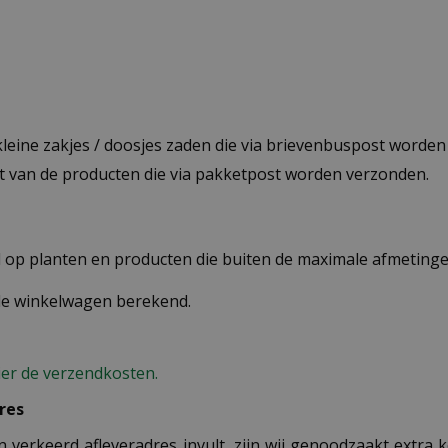
 kleine zakjes / doosjes zaden die via brievenbuspost worde
st van de producten die via pakketpost worden verzonden.
op planten en producten die buiten de maximale afmetingen
 de winkelwagen berekend.
ier de verzendkosten.
res
n verkeerd afleveradres invult, zijn wij genoodzaakt extra