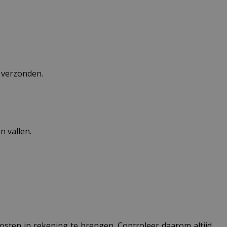
n verzonden.
 vallen.
 kosten in rekening te brengen. Controleer daarom altijd