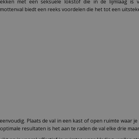
kken met een seksuele lokstof die in de lijmlaag is ve
mottenval biedt een reeks voordelen die het tot een uitste
envoudig. Plaats de val in een kast of open ruimte waar je r
optimale resultaten is het aan te raden de val elke drie ma