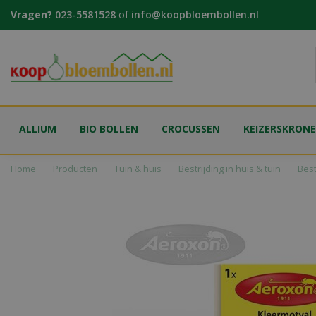
Ga
Vragen?
023-5581528
of
info@koopbloembollen.nl
naar
content
ALLIUM
BIO BOLLEN
CROCUSSEN
KEIZERSKRON
Home
Producten
Tuin & huis
Bestrijding in huis & tuin
Best