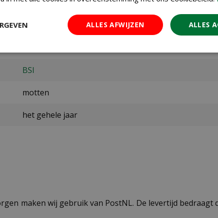
ERGEVEN
ALLES AFWIJZEN
ALLES 
4027600234402
23440
BSI
motten
het gehele jaar
ezorgen maken wij gebruik van PostNL. De levertijd bedraag