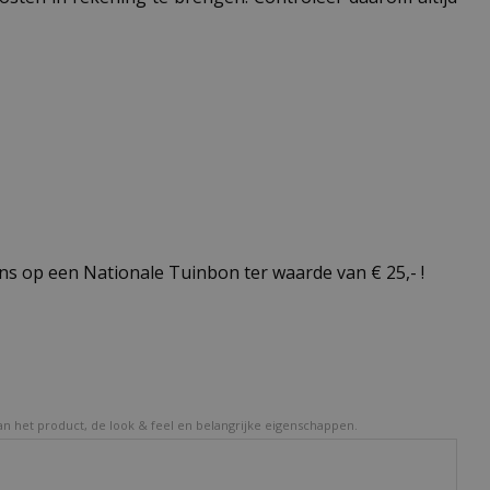
s op een Nationale Tuinbon ter waarde van € 25,- !
van het product, de look & feel en belangrijke eigenschappen.