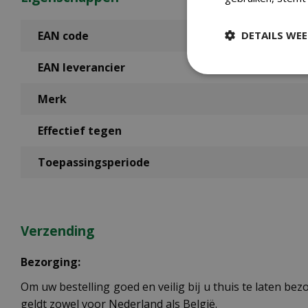
DETAILS WE
EAN code
EAN leverancier
Merk
Effectief tegen
Toepassingsperiode
Verzending
Bezorging:
Om uw bestelling goed en veilig bij u thuis te laten b
geldt zowel voor Nederland als België.