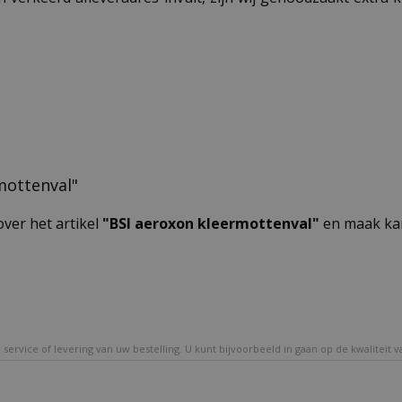
rmottenval"
over het artikel
"BSI aeroxon kleermottenval"
en maak kan
service of levering van uw bestelling. U kunt bijvoorbeeld in gaan op de kwaliteit 