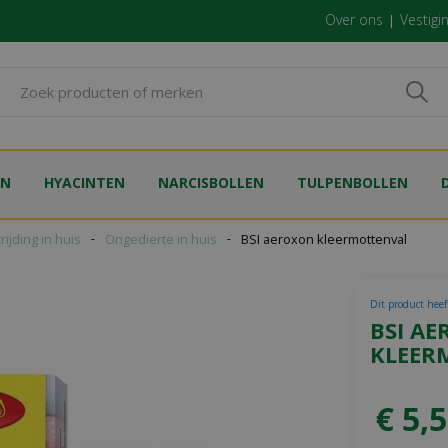
Over ons
Vestigi
EN
HYACINTEN
NARCISBOLLEN
TULPENBOLLEN
rijding in huis
Ongedierte in huis
BSI aeroxon kleermottenval
Dit product heeft
BSI A
KLEER
€
5
,
5