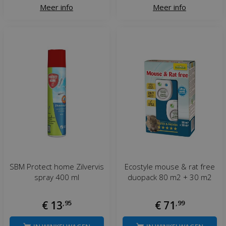
Meer info
Meer info
SBM Protect home Zilvervis
Ecostyle mouse & rat free
spray 400 ml
duopack 80 m2 + 30 m2
€
13
,
95
€
71
,
99