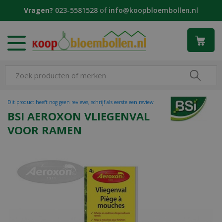
G
Vragen?
023-5581528
of
info@koopbloembollen.nl
a
n
a
a
r
c
o
n
t
Dit product heeft nog geen reviews, schrijf als eerste een review
e
BSI AEROXON VLIEGENVAL
n
VOOR RAMEN
t