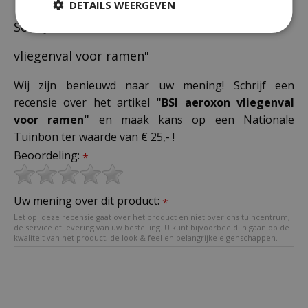
DETAILS WEERGEVEN
Schrijf zelf een recensie over "BSI aeroxon
vliegenval voor ramen"
Wij zijn benieuwd naar uw mening! Schrijf een
recensie over het artikel
"BSI aeroxon vliegenval
voor ramen"
en maak kans op een Nationale
Tuinbon ter waarde van € 25,- !
Beoordeling:
*
Uw mening over dit product:
*
Let op: deze recensie gaat over het product en niet over ons tuincentrum,
de service of levering van uw bestelling. U kunt bijvoorbeeld in gaan op de
kwaliteit van het product, de look & feel en belangrijke eigenschappen.