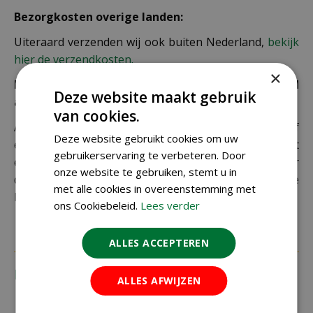
Bezorgkosten overige landen:
Uiteraard verzenden wij ook buiten Nederland,
bekijk
hier de verzendkosten.
×
Let op: extra kosten bij niet ophalen of verkeerd
Deze website maakt gebruik
adres
van cookies.
Als je je pakket niet ophaalt bij een PostNL-punt of
Deze website gebruikt cookies om uw
een verkeerd afleveradres invult, zijn wij genoodzaakt
gebruikerservaring te verbeteren. Door
extra kosten in rekening te brengen. Controleer
onze website te gebruiken, stemt u in
daarom altijd goed je adresgegevens voordat je je
met alle cookies in overeenstemming met
bestelling plaatst.
ons Cookiebeleid.
Lees verder
ALLES ACCEPTEREN
Recensies
ALLES AFWIJZEN