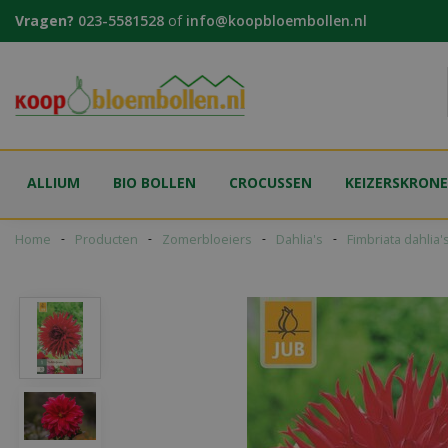
Ga
Vragen?
023-5581528
of
info@koopbloembollen.nl
naar
content
ALLIUM
BIO BOLLEN
CROCUSSEN
KEIZERSKRON
Home
Producten
Zomerbloeiers
Dahlia's
Fimbriata dahlia'