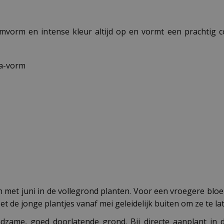
emvorm en intense kleur altijd op en vormt een prachtig 
ta-vorm
en met juni in de vollegrond planten. Voor een vroegere blo
t de jonge plantjes vanaf mei geleidelijk buiten om ze te 
zame, goed doorlatende grond. Bij directe aanplant in d