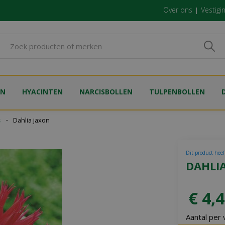
Over ons
Vestigi
EN
HYACINTEN
NARCISBOLLEN
TULPENBOLLEN
s
Dahlia jaxon
Dit product heeft
DAHLI
€
4
,
4
Aantal per 