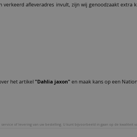
n verkeerd afleveradres invult, zijn wij genoodzaakt extra
over het artikel
"Dahlia jaxon"
en maak kans op een Nationa
service of levering van uw bestelling. U kunt bijvoorbeeld in gaan op de kwaliteit 