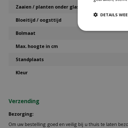
Zaaien / planten onder glas / binnen
DETAILS WE
Bloeitijd / oogsttijd
Bolmaat
Max. hoogte in cm
Standplaats
Kleur
Verzending
Bezorging:
Om uw bestelling goed en veilig bij u thuis te laten b