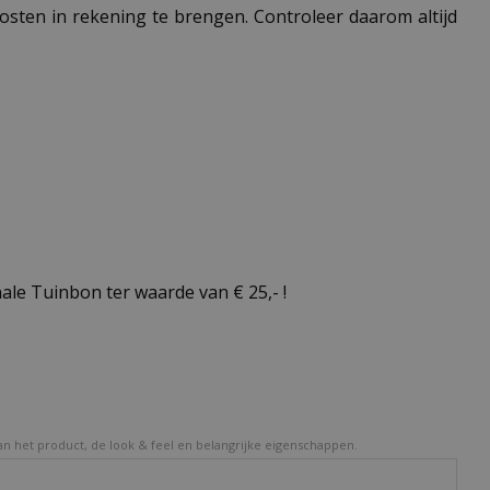
 kosten in rekening te brengen. Controleer daarom altijd
le Tuinbon ter waarde van € 25,- !
van het product, de look & feel en belangrijke eigenschappen.