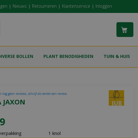
ngen
Nieuws
Retourneren
Klantenservice
Inloggen
DIVERSE BOLLEN
PLANT BENODIGHEDEN
TUIN & HUIS
 nog geen reviews, schrijf als eerste een review
A JAXON
9
verpakking
1 knol