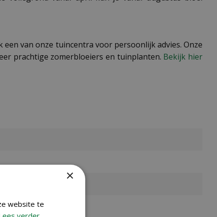
ek een van onze tuincentra voor persoonlijk advies. Onze
meer prachtige zomerbloeiers en tuinplanten.
Bekijk hier
×
ze website te
Lees verder