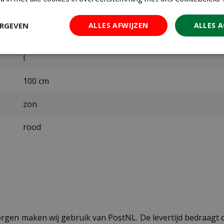
Maart
ERGEVEN
ALLES AFWIJZEN
ALLES 
juli t/m oktober
I
100 cm
zon
rood
ezorgen maken wij gebruik van PostNL. De levertijd bedraag