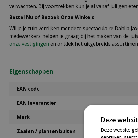
verwachten. Bij voortrekken kun je al vanaf juli geniet
Bestel Nu of Bezoek Onze Winkels
Wil je je tuin verrijken met deze spectaculaire Dahlia 
medewerkers helpen je graag bij het maken van de juis
onze vestigingen
en ontdek het uitgebreide assortimen
Eigenschappen
EAN code
EAN leverancier
Merk
Deze websit
Deze website geb
Zaaien / planten buiten
gebruiken, stemt 