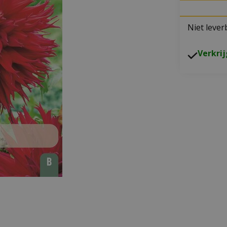
Niet lever
V
erkri