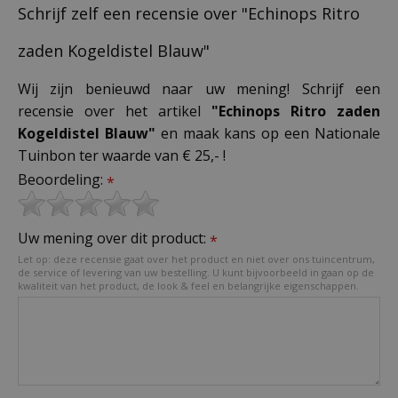
Schrijf zelf een recensie over "Echinops Ritro
zaden Kogeldistel Blauw"
Wij zijn benieuwd naar uw mening! Schrijf een
recensie over het artikel
"Echinops Ritro zaden
Kogeldistel Blauw"
en maak kans op een Nationale
Tuinbon ter waarde van € 25,- !
Beoordeling:
*
Uw mening over dit product:
*
Let op: deze recensie gaat over het product en niet over ons tuincentrum,
de service of levering van uw bestelling. U kunt bijvoorbeeld in gaan op de
kwaliteit van het product, de look & feel en belangrijke eigenschappen.