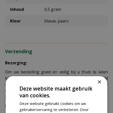
Inhoud
0,5 gram
Kleur
blauw, paars
Verzending
Bezorging:
Om uw bestelling goed en veilig bij u thuis te laten
bezorgen maken wij gebruik van PostNL. De levertijd
×
bedraagt doorgaans tussen de 1 en 2
Deze website maakt gebruik
werkdagen. Deze bezorgtijd geldt zowel voor
van cookies.
Nederland als België.
Deze website gebruikt cookies om uw
Bezorgkosten Nederland:
gebruikerservaring te verbeteren. Door