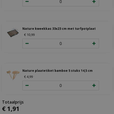
Nature kweekkas 33x23 cm met turfpotplaat
€
10
,
99
Nature plaatetiket bamboe 5 stuks 14,5 cm
€
4
,
99
€
1
,
91