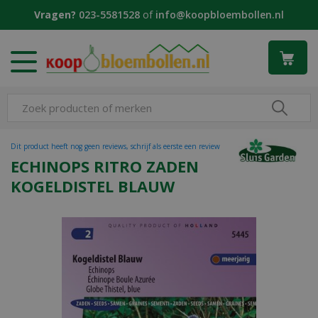
G
Vragen?
023-5581528
of
info@koopbloembollen.nl
a
n
a
a
r
c
o
n
t
Dit product heeft nog geen reviews, schrijf als eerste een review
e
ECHINOPS RITRO ZADEN
n
KOGELDISTEL BLAUW
t