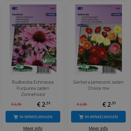
Rudbeckia Echinacea
Gerbera Jamesonii zaden
Purpurea zaden
Choice mix
Zonnehoed
€
2
,
51
€
2
,
51
€
2
,
95
€
2
,
95
IN WINKELWAGEN
IN WINKELWAGEN
Meer info
Meer info