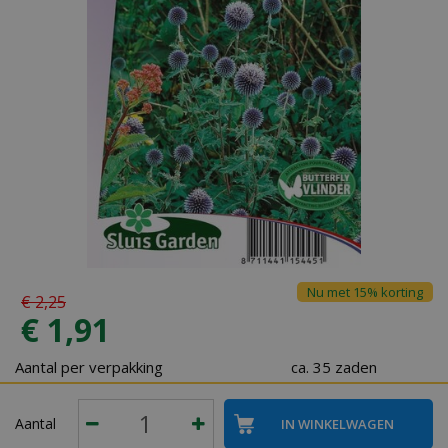
Nu met 15% korting
€
2
,
25
€
1
,
91
Aantal per verpakking
ca. 35 zaden
Aantal