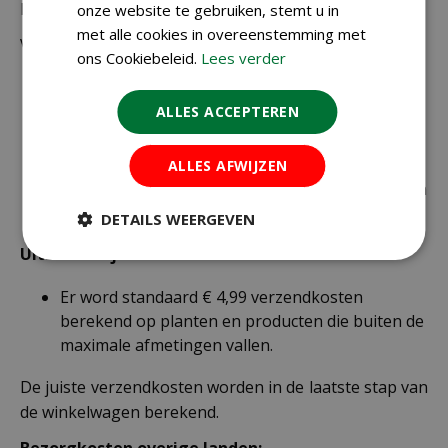
Bestellingen van € 49,95 of meer verzenden wij gratis.
onze website te gebruiken, stemt u in
met alle cookies in overeenstemming met
Voor een bestelling onder € 49,95 zijn er 2 tarieven:
ons Cookiebeleid.
Lees verder
€ 4,99 voor bestellingen onder € 49,95 van
alleen kleine zakjes / doosjes zaden die via
ALLES ACCEPTEREN
brievenbuspost worden verzonden.
€ 6,99 voor bestellingen onder € 49,95 voor de
ALLES AFWIJZEN
rest van de producten die via pakketpost worden
verzonden.
DETAILS WEERGEVEN
Uitzonderlijke verzendkosten
Er word standaard € 4,99 verzendkosten
berekend op planten en producten die buiten de
maximale afmetingen vallen.
De juiste verzendkosten worden in de laatste stap van
de winkelwagen berekend.