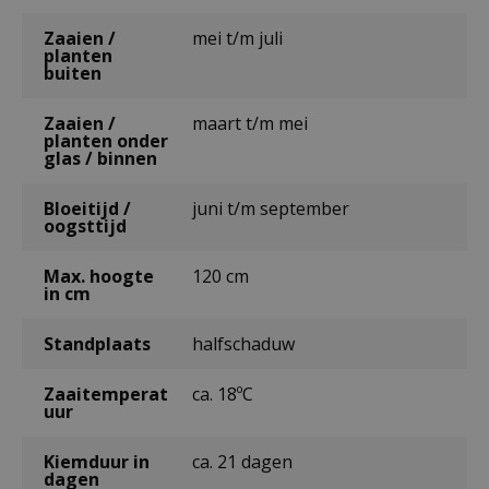
Zaaien /
mei t/m juli
planten
buiten
Zaaien /
maart t/m mei
planten onder
glas / binnen
Bloeitijd /
juni t/m september
oogsttijd
Max. hoogte
120 cm
in cm
Standplaats
halfschaduw
Zaaitemperat
ca. 18ºC
uur
Kiemduur in
ca. 21 dagen
dagen