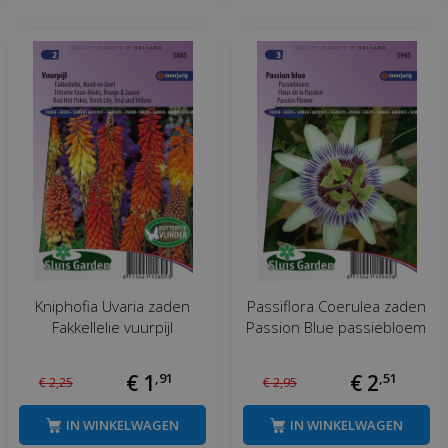
Kniphofia Uvaria zaden
Passiflora Coerulea zaden
Fakkellelie vuurpijl
Passion Blue passiebloem
€
1
,
91
€
2
,
51
€
2
,
25
€
2
,
95
IN WINKELWAGEN
IN WINKELWAGEN