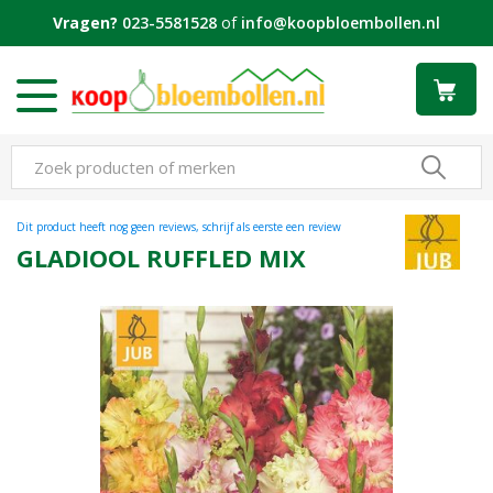
G
Vragen?
023-5581528
of
info@koopbloembollen.nl
a
n
a
a
r
c
o
n
t
Dit product heeft nog geen reviews, schrijf als eerste een review
e
GLADIOOL RUFFLED MIX
n
t