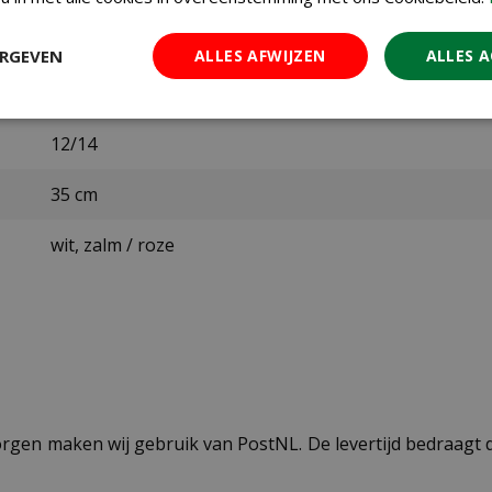
september t/m december
ERGEVEN
ALLES AFWIJZEN
ALLES 
maart t/m april
12/14
35 cm
wit, zalm / roze
ezorgen maken wij gebruik van PostNL. De levertijd bedraag