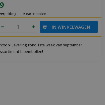
9
verpakking
5 narcis bollen
koop! Levering rond 1ste week van september
ssortiment bloembollen!