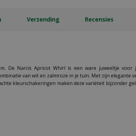
n
Verzending
Recensies
m. De Narcis Apricot Whirl is een ware juweeltje voor 
natie van wit en zalmroze in je tuin. Met zijn elegante v
zachte kleurschakeringen maken deze variëteit bijzonder gelie