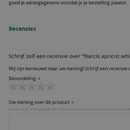
goed je adresgegevens voordat je je bestelling plaatst.
Recensies
Schrijf zelf een recensie over "Narcis apricot whi
Wij zijn benieuwd naar uw mening! Schrijf een recensie 
Beoordeling:
*
Uw mening over dit product:
*
Let op: deze recensie gaat over het product en niet over ons tuincentrum, de 