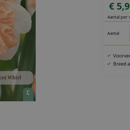
€
5
,
9
Aantal per 
Aantal
Voorver
Breed a