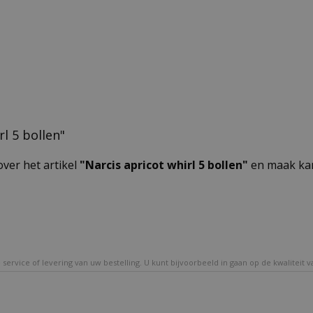
rl 5 bollen"
over het artikel
"Narcis apricot whirl 5 bollen"
en maak kan
service of levering van uw bestelling. U kunt bijvoorbeeld in gaan op de kwaliteit 