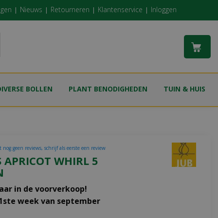
ngen
Nieuws
Retourneren
Klantenservice
Inloggen
DIVERSE BOLLEN
PLANT BENODIGHEDEN
TUIN & HUIS
 nog geen reviews, schrijf als eerste een review
 APRICOT WHIRL 5
N
aar in de voorverkoop!
 1ste week van september