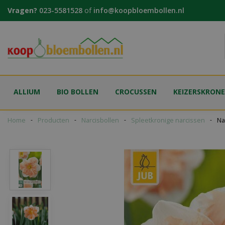
Ga
Vragen?
023-5581528
of
info@koopbloembollen.nl
naar
content
ALLIUM
BIO BOLLEN
CROCUSSEN
KEIZERSKRON
Home
Producten
Narcisbollen
Spleetkronige narcissen
Na