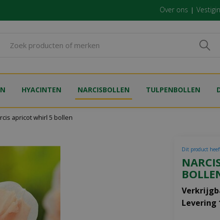
Over ons
Vestigi
EN
HYACINTEN
NARCISBOLLEN
TULPENBOLLEN
rcis apricot whirl 5 bollen
Dit product heeft
NARCIS
BOLLE
Verkrijgb
Levering