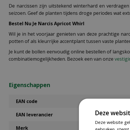
De narcissen zijn uitstekend winterhard en verdragen
seizoen. Geef de planten tijdens droge periodes wat ext
Bestel Nu Je Narcis Apricot Whirl
Wil je in het voorjaar genieten van deze prachtige nar
potten of als kleurrijke accentplant tussen vaste plante
Je kunt de bollen eenvoudig online bestellen of langs
combinatiemogelijkheden. Bezoek een van onze
vestig
Eigenschappen
EAN code
Deze websit
EAN leverancier
Deze website geb
Merk
gebruiken, stemt 