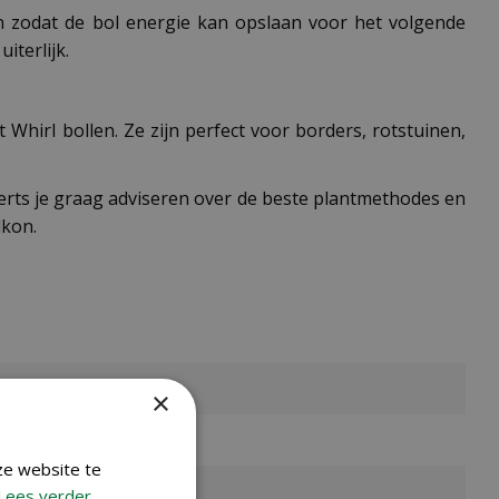
en zodat de bol energie kan opslaan voor het volgende
iterlijk.
Whirl bollen. Ze zijn perfect voor borders, rotstuinen,
erts je graag adviseren over de beste plantmethodes en
lkon.
×
ze website te
Lees verder