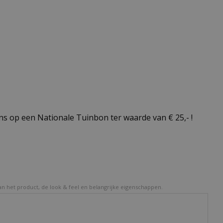
s op een Nationale Tuinbon ter waarde van € 25,- !
van het product, de look & feel en belangrijke eigenschappen.