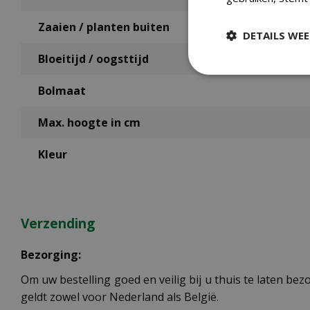
Zaaien / planten buiten
DETAILS WE
Bloeitijd / oogsttijd
Bolmaat
Max. hoogte in cm
Kleur
Verzending
Bezorging:
Om uw bestelling goed en veilig bij u thuis te laten b
geldt zowel voor Nederland als België.