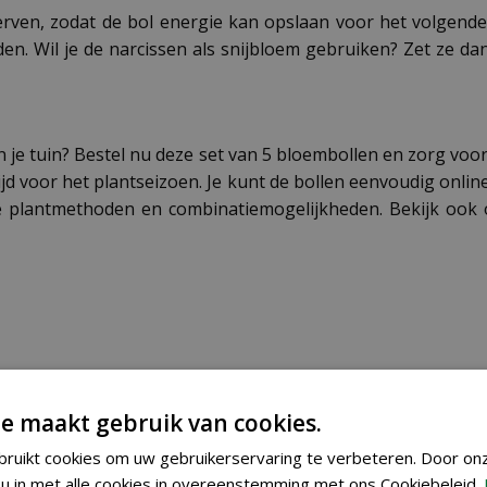
terven, zodat de bol energie kan opslaan voor het volgend
orden. Wil je de narcissen als snijbloem gebruiken? Zet ze 
n je tuin? Bestel nu deze set van 5 bloembollen en zorg voor
ijd voor het plantseizoen. Je kunt de bollen eenvoudig onli
te plantmethoden en combinatiemogelijkheden. Bekijk ook
8712438512711
e maakt gebruik van cookies.
306230
ruikt cookies om uw gebruikerservaring te verbeteren. Door on
u in met alle cookies in overeenstemming met ons Cookiebeleid.