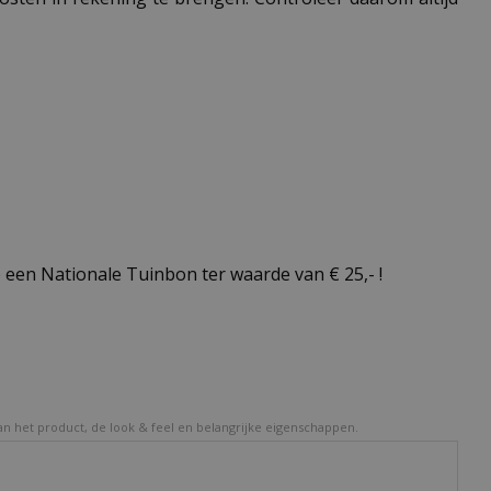
een Nationale Tuinbon ter waarde van € 25,- !
van het product, de look & feel en belangrijke eigenschappen.