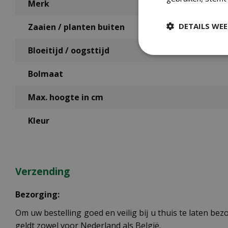
Merk
DETAILS WE
Zaaien / planten buiten
Bloeitijd / oogsttijd
Bolmaat
Max. hoogte in cm
Kleur
Verzending
Bezorging:
Om uw bestelling goed en veilig bij u thuis te laten b
geldt zowel voor Nederland als België.