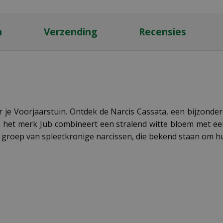
n
Verzending
Recensies
je Voorjaarstuin. Ontdek de Narcis Cassata, een bijzondere
n het merk Jub combineert een stralend witte bloem met ee
eve groep van spleetkronige narcissen, die bekend staan om 