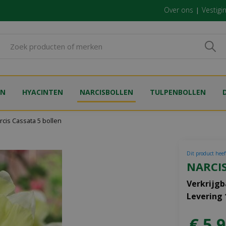
Over ons
Vestigi
EN
HYACINTEN
NARCISBOLLEN
TULPENBOLLEN
rcis Cassata 5 bollen
Dit product heeft
NARCIS
Verkrijgb
Levering
€
5
,
9