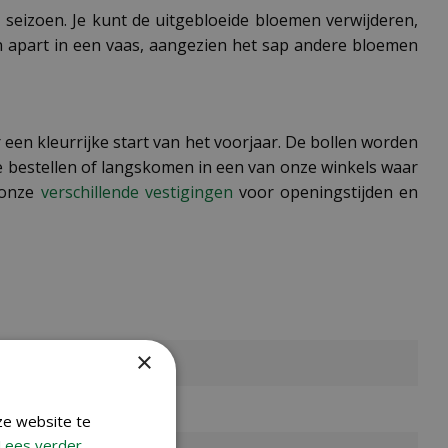
e seizoen. Je kunt de uitgebloeide bloemen verwijderen,
dan apart in een vaas, aangezien het sap andere bloemen
 een kleurrijke start van het voorjaar. De bollen worden
ne bestellen of langskomen in een van onze winkels waar
 onze
verschillende vestigingen
voor openingstijden en
×
ze website te
Lees verder