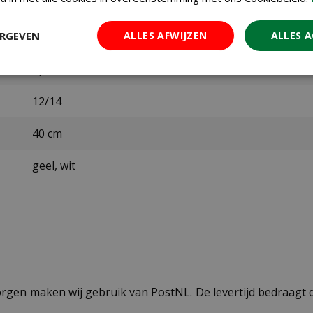
Jub
ERGEVEN
ALLES AFWIJZEN
ALLES 
september t/m december
april
12/14
40 cm
geel, wit
ezorgen maken wij gebruik van PostNL. De levertijd bedraag