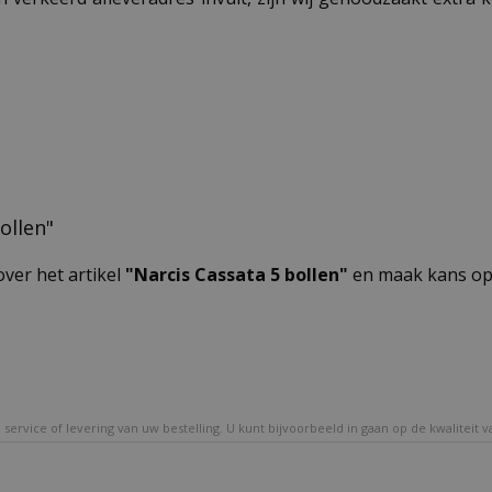
ollen"
over het artikel
"Narcis Cassata 5 bollen"
en maak kans op 
service of levering van uw bestelling. U kunt bijvoorbeeld in gaan op de kwaliteit 