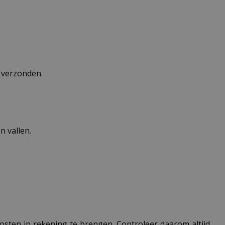
n verzonden.
 vallen.
 kosten in rekening te brengen. Controleer daarom altijd