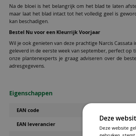
Na de bloei is het belangrijk om het blad te laten afs
maar laat het blad intact tot het volledig geel is gew
kan beschadigen.
Bestel Nu voor een Kleurrijk Voorjaar
Wil je ook genieten van deze prachtige Narcis Cassata i
geleverd in de eerste week van september, perfect op t
onze plantenexperts je graag adviseren over de bes
adresgegevens.
Eigenschappen
EAN code
Deze websit
EAN leverancier
Deze website geb
gebruiken, stemt 