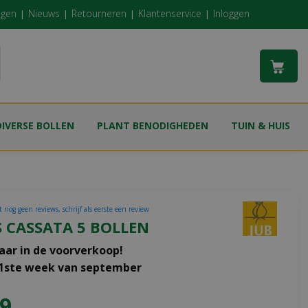
ngen
Nieuws
Retourneren
Klantenservice
Inloggen
DIVERSE BOLLEN
PLANT BENODIGHEDEN
TUIN & HUIS
 nog geen reviews, schrijf als eerste een review
 CASSATA 5 BOLLEN
aar in de voorverkoop!
 1ste week van september
9