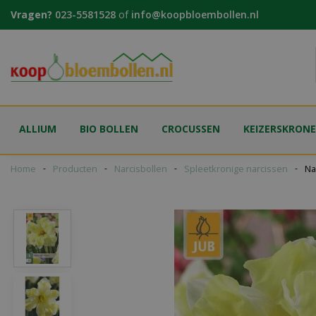
Ga
Vragen?
023-5581528
of
info@koopbloembollen.nl
naar
content
ALLIUM
BIO BOLLEN
CROCUSSEN
KEIZERSKRON
Home
Producten
Narcisbollen
Spleetkronige narcissen
Na