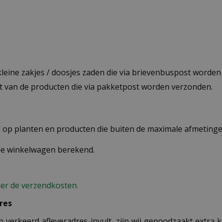
 kleine zakjes / doosjes zaden die via brievenbuspost worde
st van de producten die via pakketpost worden verzonden.
op planten en producten die buiten de maximale afmetingen
 de winkelwagen berekend.
ier de verzendkosten.
res
n verkeerd afleveradres invult, zijn wij genoodzaakt extra