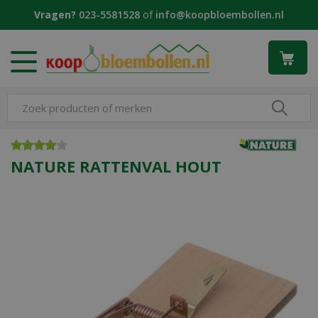
G
Vragen?
023-5581528
of
info@koopbloembollen.nl
a
n
a
a
r
c
o
n
t
e
NATURE RATTENVAL HOUT
n
t