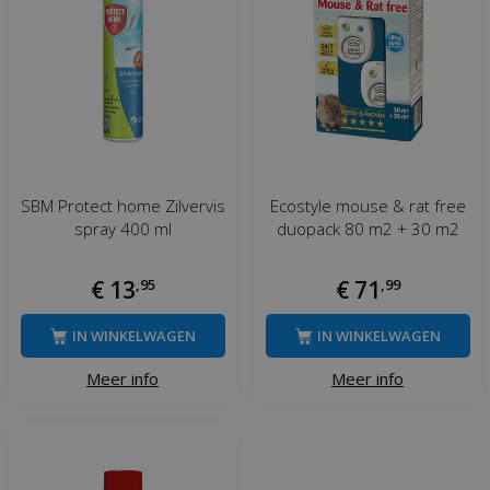
SBM Protect home Zilvervis
Ecostyle mouse & rat free
spray 400 ml
duopack 80 m2 + 30 m2
€
13
,
95
€
71
,
99
IN WINKELWAGEN
IN WINKELWAGEN
Meer info
Meer info