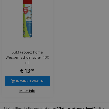
SBM Protect home
Wespen schuimspray 400
ml
€
13
,
95
IN WINKELWAGEN
Meer info
Bij KoopBloembollen kunt u het artikel
"Nature rattenval hout"
online