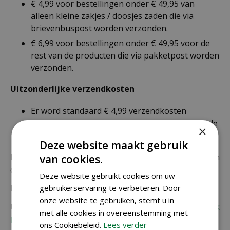
€ 4,99 voor bestellingen onder € 49,95 van
alleen kleine zakjes / doosjes zaden die via
brievenbuspost worden verzonden.
€ 6,99 voor bestellingen onder € 49,95 voor de
rest van de producten die via pakketpost worden
verzonden.
Uitzonderlijke verzendkosten
Er word standaard € 4,99 verzendkosten
berekend op planten en producten die buiten de
×
maximale afmetingen vallen.
Deze website maakt gebruik
De juiste verzendkosten worden in de laatste stap van
van cookies.
de winkelwagen berekend.
Deze website gebruikt cookies om uw
gebruikerservaring te verbeteren. Door
Bezorgkosten overige landen:
onze website te gebruiken, stemt u in
Uiteraard verzenden wij ook buiten Nederland,
bekijk
met alle cookies in overeenstemming met
hier de verzendkosten.
ons Cookiebeleid.
Lees verder