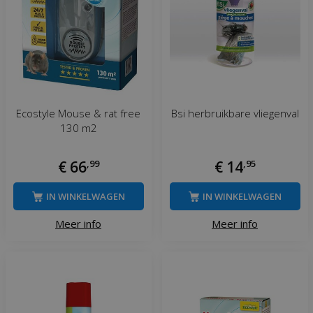
Ecostyle Mouse & rat free
Bsi herbruikbare vliegenval
130 m2
€
66
,
99
€
14
,
95
IN WINKELWAGEN
IN WINKELWAGEN
Meer info
Meer info