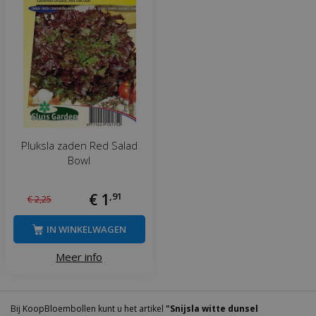
Pluksla zaden Red Salad
Bowl
€
1
,
91
€
2
,
25
IN WINKELWAGEN
Meer info
Bij KoopBloembollen kunt u het artikel
"Snijsla witte dunsel