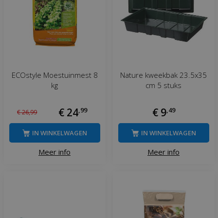
ECOstyle Moestuinmest 8
Nature kweekbak 23.5x35
kg
cm 5 stuks
€
24
,
99
€
9
,
49
€
26
,
99
IN WINKELWAGEN
IN WINKELWAGEN
Meer info
Meer info