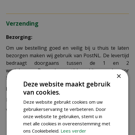
Verzending
Bezorging:
Om uw bestelling goed en veilig bij u thuis te laten
bezorgen maken wij gebruik van PostNL. De levertijd
bedraagt doorgaans tussen de 1 en 2
werkdagen. Deze bezorgtijd geldt zowel voor
×
Nederland als België.
Deze website maakt gebruik
Bezorgkosten Nederland:
van cookies.
Bestellingen van € 49,95 of meer verzenden wij gratis.
Deze website gebruikt cookies om uw
gebruikerservaring te verbeteren. Door
Voor een bestelling onder € 49,95 zijn er 2 tarieven:
onze website te gebruiken, stemt u in
€ 4,99 voor bestellingen onder € 49,95 van
met alle cookies in overeenstemming met
alleen kleine zakjes / doosjes zaden die via
ons Cookiebeleid.
Lees verder