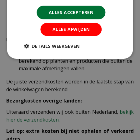
brievenbuspost worden verzonden.
€ 6,99 voor bestellingen onder € 49,95 voor de
ALLES ACCEPTEREN
rest van de producten die via pakketpost worden
verzonden.
ALLES AFWIJZEN
Uitzonderlijke verzendkosten
DETAILS WEERGEVEN
Er word standaard € 4,99 verzendkosten
berekend op planten en producten die buiten de
maximale afmetingen vallen.
De juiste verzendkosten worden in de laatste stap van
de winkelwagen berekend.
Bezorgkosten overige landen:
Uiteraard verzenden wij ook buiten Nederland,
bekijk
hier de verzendkosten.
Let op: extra kosten bij niet ophalen of verkeerd
adres