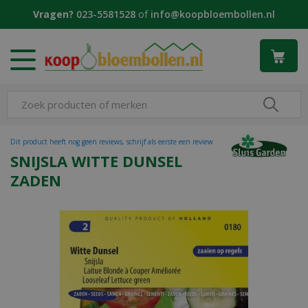
G
Vragen?
023-5581528
of
info@koopbloembollen.nl
a
n
a
a
r
c
o
n
t
Dit product heeft nog geen reviews, schrijf als eerste een review
e
SNIJSLA WITTE DUNSEL
n
ZADEN
t