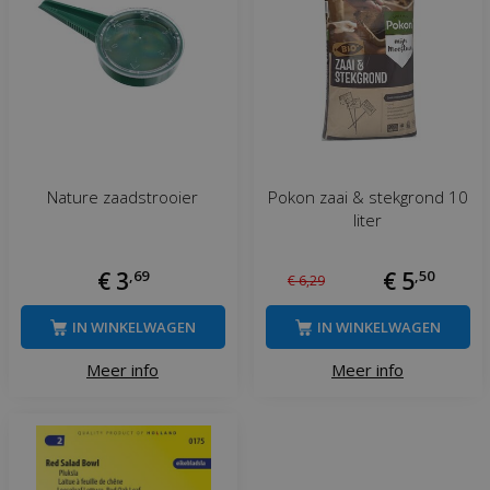
Nature zaadstrooier
Pokon zaai & stekgrond 10
liter
€
3
,
69
€
5
,
50
€
6
,
29
IN WINKELWAGEN
IN WINKELWAGEN
Meer info
Meer info