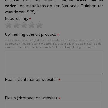
zaden"
en maak kans op een Nationale Tuinbon ter
waarde van € 25,- !
Beoordeling:
*
Uw mening over dit product:
*
Let op: deze recensie gaat over het product en niet over ons tuincentrum,
de service of levering van uw bestelling. U kunt bijvoorbeeld in gaan op de
kwaliteit van het product, de look & feel en belangrijke eigenschappen.
Naam (zichtbaar op website):
*
Plaats (zichtbaar op website):
*