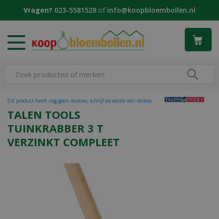
G
Vragen?
023-5581528
of
info@koopbloembollen.nl
a
n
a
a
r
c
o
n
t
Dit product heeft nog geen reviews, schrijf als eerste een review
e
TALEN TOOLS
n
TUINKRABBER 3 T
t
VERZINKT COMPLEET