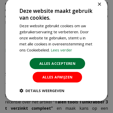
×
een verkeerd afleveradres invult, zijn wij genoodzaakt
extra kosten in rekening te brengen. Controleer
Deze website maakt gebruik
daarom altijd goed je adresgegevens voordat je je
van cookies.
bestelling plaatst.
Deze website gebruikt cookies om uw
gebruikerservaring te verbeteren. Door
onze website te gebruiken, stemt u in
met alle cookies in overeenstemming met
Recensies
ons Cookiebeleid.
Lees verder
ALLES ACCEPTEREN
Schrijf zelf een recensie over "Talen tools
ALLES AFWIJZEN
Tuinkrabber 3 t verzinkt compleet"
DETAILS WEERGEVEN
Wij zijn benieuwd naar uw mening! Schrijf een
recensie over het artikel
"Talen tools Tuinkrabber 3
t verzinkt compleet"
en maak kans op een