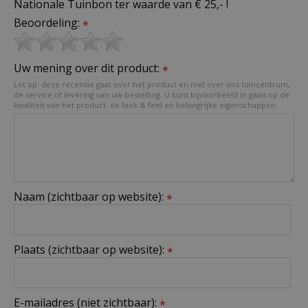
Nationale Tuinbon ter waarde van € 25,- !
Beoordeling:
*
Uw mening over dit product:
*
Let op: deze recensie gaat over het product en niet over ons tuincentrum,
de service of levering van uw bestelling. U kunt bijvoorbeeld in gaan op de
kwaliteit van het product, de look & feel en belangrijke eigenschappen.
Naam (zichtbaar op website):
*
Plaats (zichtbaar op website):
*
E-mailadres (niet zichtbaar):
*