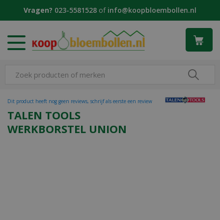
G
Vragen?
023-5581528
of
info@koopbloembollen.nl
a
n
a
a
r
c
o
n
t
Dit product heeft nog geen reviews, schrijf als eerste een review
e
TALEN TOOLS
n
WERKBORSTEL UNION
t