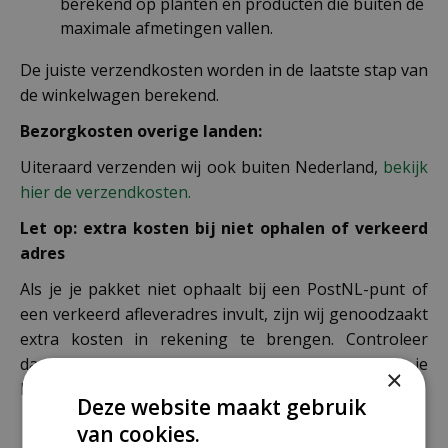
berekend op planten en producten die buiten de
maximale afmetingen vallen.
De juiste verzendkosten worden in de laatste stap van
de winkelwagen berekend.
Bezorgkosten overige landen:
Uiteraard verzenden wij ook buiten Nederland,
bekijk
hier de verzendkosten.
Let op: extra kosten bij niet ophalen of verkeerd
adres
Als je je pakket niet ophaalt bij een PostNL-punt of
een verkeerd afleveradres invult, zijn wij genoodzaakt
extra kosten in rekening te brengen. Controleer
daarom altijd goed je adresgegevens voordat je je
×
bestelling plaatst.
Deze website maakt gebruik
van cookies.