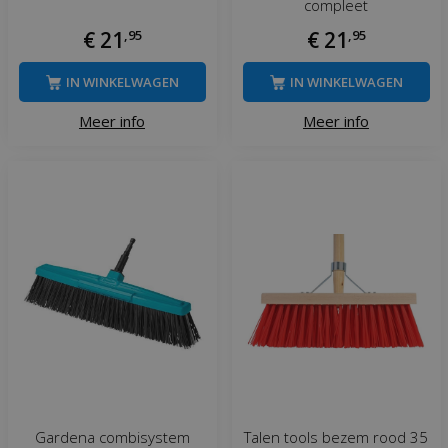
compleet
€
21
,
95
€
21
,
95
IN WINKELWAGEN
IN WINKELWAGEN
Meer info
Meer info
Gardena combisystem
Talen tools bezem rood 35