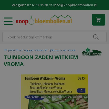
G
Vragen?
023-5581528
of
info@koopbloembollen.nl
a
n
a
a
r
c
o
n
t
Dit product heeft nog geen reviews, schrijf als eerste een review
e
TUINBOON ZADEN WITKIEM
n
VROMA
t