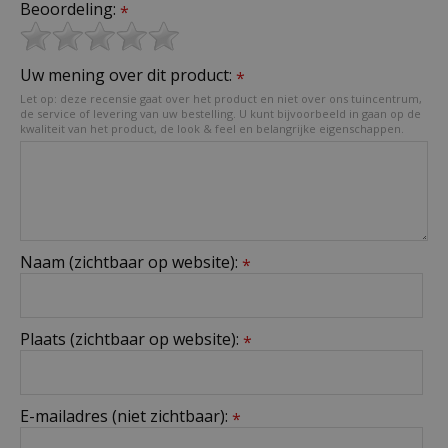
Beoordeling:
*
Uw mening over dit product:
*
Let op: deze recensie gaat over het product en niet over ons tuincentrum,
de service of levering van uw bestelling. U kunt bijvoorbeeld in gaan op de
kwaliteit van het product, de look & feel en belangrijke eigenschappen.
Naam (zichtbaar op website):
*
Plaats (zichtbaar op website):
*
E-mailadres (niet zichtbaar):
*