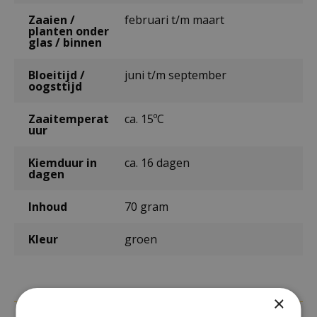
Zaaien /
februari t/m maart
planten onder
glas / binnen
Bloeitijd /
juni t/m september
oogsttijd
Zaaitemperat
ca. 15ºC
uur
Kiemduur in
ca. 16 dagen
dagen
Inhoud
70 gram
Kleur
groen
×