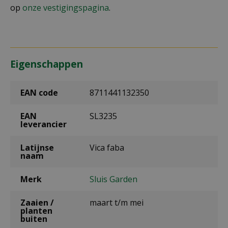
op
onze vestigingspagina
.
Eigenschappen
EAN code
8711441132350
EAN
SL3235
leverancier
Latijnse
Vica faba
naam
Merk
Sluis Garden
Zaaien /
maart t/m mei
planten
buiten