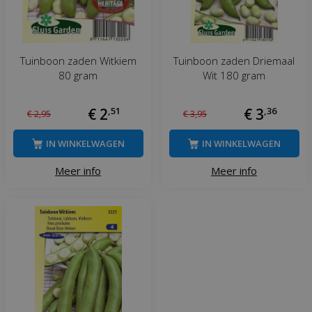
Tuinboon zaden Witkiem
Tuinboon zaden Driemaal
80 gram
Wit 180 gram
€
2
,
51
€
3
,
36
€
2
,
95
€
3
,
95
IN WINKELWAGEN
IN WINKELWAGEN
Meer info
Meer info