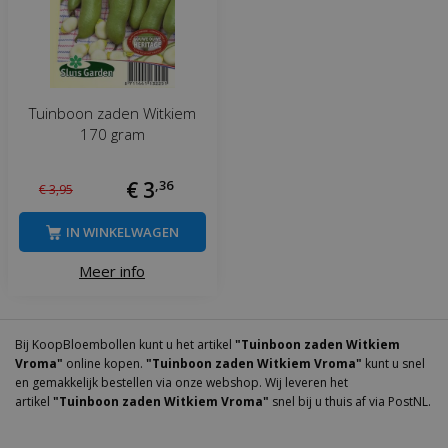
Tuinboon zaden Witkiem
170 gram
€
3
,
36
€
3
,
95
IN WINKELWAGEN
Meer info
Bij KoopBloembollen kunt u het artikel
"Tuinboon zaden Witkiem
Vroma"
online kopen.
"Tuinboon zaden Witkiem Vroma"
kunt u snel
en gemakkelijk bestellen via onze webshop. Wij leveren het
artikel
"Tuinboon zaden Witkiem Vroma"
snel bij u thuis af via PostNL.