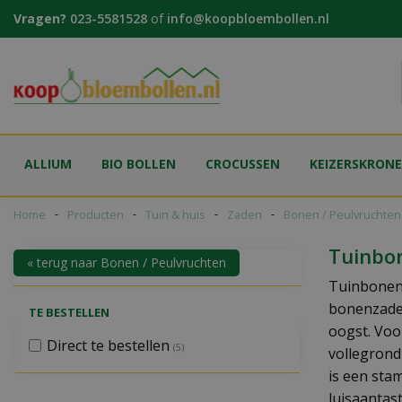
Ga
Vragen?
023-5581528
of
info@koopbloembollen.nl
naar
content
ALLIUM
BIO BOLLEN
CROCUSSEN
KEIZERSKRON
Home
Producten
Tuin & huis
Zaden
Bonen / Peulvruchten
Tuinbo
« terug naar Bonen / Peulvruchten
Tuinbonen 
bonenzaden
TE BESTELLEN
oogst. Voo
Direct te bestellen
(5)
vollegrond
is een sta
luisaantas