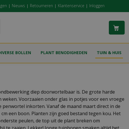
ngen
Nieuws
Retourneren
Klantenservice
Inloggen
DIVERSE BOLLEN
PLANT BENODIGHEDEN
TUIN & HUIS
ndbewerking diep doorwortelbaar is. De grote harde
n weken. Voorzaaien onder glas in potjes voor een vroege
e penwortel inkorten. Vanaf de maand maart direct in de
0 cm een boon. Planten zijn goed bestand tegen kou. Het
onderste peulen, de top uit de plant breken om
bij te zaaien. Lekker! Jonge tuinbonen smaken altijd het