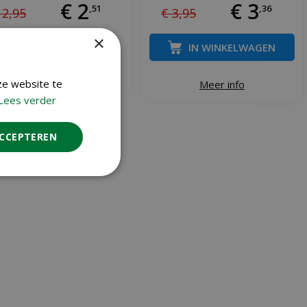
€
2
€
3
,
51
,
36
2
,
95
€
3
,
95
×
IN WINKELWAGEN
ze website te
Meer info
Meer info
Lees verder
ACCEPTEREN