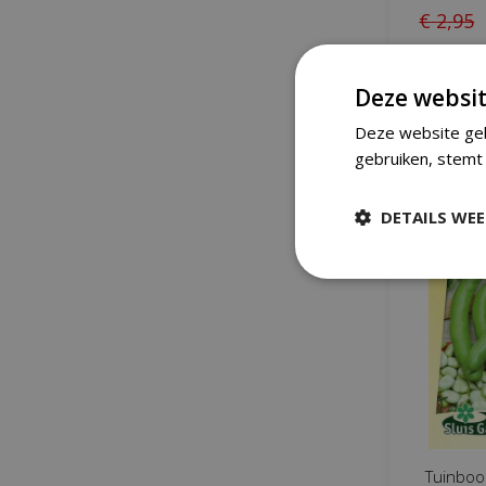
€
2
,
95
IN
Deze websit
Deze website geb
gebruiken, stemt 
DETAILS WE
Tuinboo