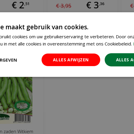
€
2
€
3
,
51
,
36
€
3
,
95
€
 WINKELWAGEN
IN WINKELWAGEN
e maakt gebruik van cookies.
ruikt cookies om uw gebruikerservaring te verbeteren. Door on
Meer info
Meer info
u in met alle cookies in overeenstemming met ons Cookiebeleid.
ERGEVEN
ALLES AFWIJZEN
ALLES 
n zaden Witkiem