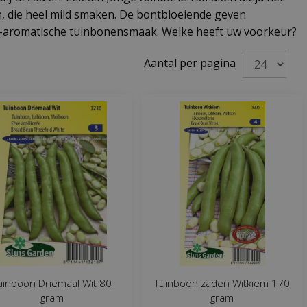
en, die heel mild smaken. De bontbloeiende geven
ng-aromatische tuinbonensmaak. Welke heeft uw voorkeur?
Aantal per pagina
uinboon Driemaal Wit 80
Tuinboon zaden Witkiem 170
gram
gram