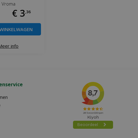
Vroma
€
3
,
36
 WINKELWAGEN
Meer info
enservice
emen
e