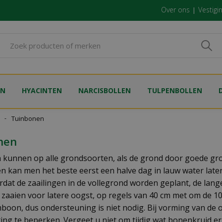
Over ons
Vestigi
EN
HYACINTEN
NARCISBOLLEN
TULPENBOLLEN
Tuinbonen
nen
kunnen op alle grondsoorten, als de grond door goede gro
 kan men het beste eerst een halve dag in lauw water late
rdat de zaailingen in de vollegrond worden geplant, de lang
 zaaien voor latere oogst, op regels van 40 cm met om de 1
mboon, dus ondersteuning is niet nodig. Bij vorming van de 
ting te beperken. Vergeet u niet om tijdig wat bonenkruid er