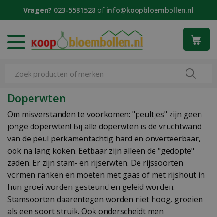
G
Vragen?
023-5581528
of
info@koopbloembollen.nl
a
n
a
a
r
c
o
n
Doperwten
t
e
Om misverstanden te voorkomen: "peultjes" zijn geen
n
jonge doperwten! Bij alle doperwten is de vruchtwand
t
van de peul perkamentachtig hard en onverteerbaar,
ook na lang koken. Eetbaar zijn alleen de "gedopte"
zaden. Er zijn stam- en rijserwten. De rijssoorten
vormen ranken en moeten met gaas of met rijshout in
hun groei worden gesteund en geleid worden.
Stamsoorten daarentegen worden niet hoog, groeien
als een soort struik. Ook onderscheidt men