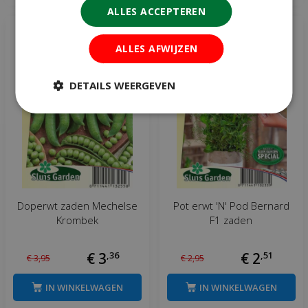
ALLES ACCEPTEREN
ALLES AFWIJZEN
DETAILS WEERGEVEN
Doperwt zaden Mechelse
Pot erwt 'N' Pod Bernard
Krombek
F1 zaden
€
3
,
36
€
2
,
51
€
3
,
95
€
2
,
95
IN WINKELWAGEN
IN WINKELWAGEN