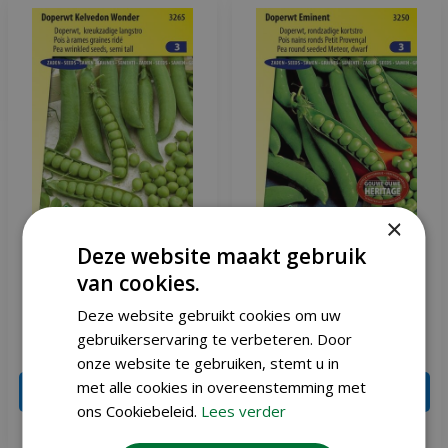
×
Deze website maakt gebruik
Doperwt zaden Kelvedon
Doperwt zaden rond
van cookies.
Wonder
Eminent
Deze website gebruikt cookies om uw
gebruikerservaring te verbeteren. Door
€
2
,
51
€
2
,
51
€
2
,
95
€
2
,
95
onze website te gebruiken, stemt u in
met alle cookies in overeenstemming met
IN WINKELWAGEN
IN WINKELWAGEN
ons Cookiebeleid.
Lees verder
Meer info
Meer info