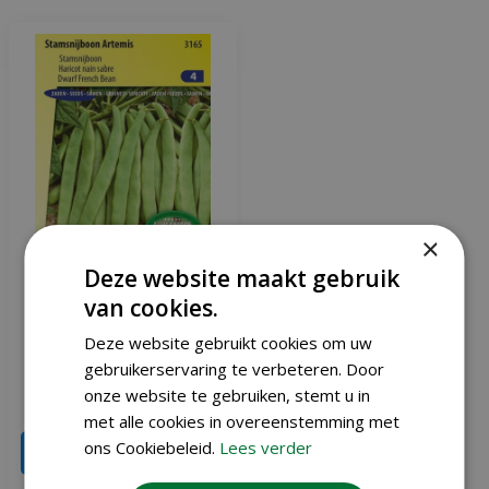
×
Deze website maakt gebruik
van cookies.
Stamsnijboon zaden
Deze website gebruikt cookies om uw
Artemis
gebruikerservaring te verbeteren. Door
onze website te gebruiken, stemt u in
€
3
,
36
€
3
,
95
met alle cookies in overeenstemming met
ons Cookiebeleid.
Lees verder
IN WINKELWAGEN