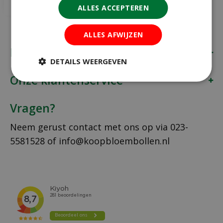
Meer info
ALLES ACCEPTEREN
ALLES AFWIJZEN
Koopbloembollen.nl
DETAILS WEERGEVEN
Onze klantenservice
Vragen?
Neem gerust contact met ons op via
023-
5581528
of
info@koopbloembollen.nl