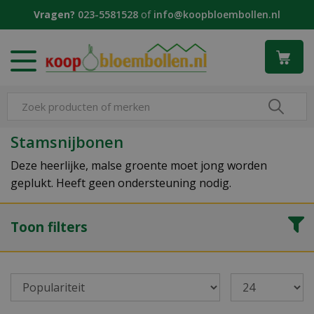
G
Vragen?
023-5581528
of
info@koopbloembollen.nl
a
n
a
a
r
c
o
n
Stamsnijbonen
t
e
Deze heerlijke, malse groente moet jong worden
n
geplukt. Heeft geen ondersteuning nodig.
t
Toon filters