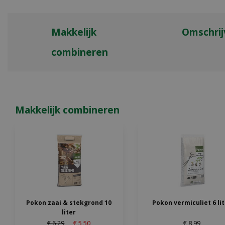
Makkelijk
Omschrij
combineren
Makkelijk combineren
Pokon zaai & stekgrond 10
Pokon vermiculiet 6 li
liter
€
6
,
29
€
5
,
50
€
8
,
99