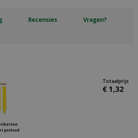
g
Recensies
Vragen?
€
1
,
32
etiketten
et potlood