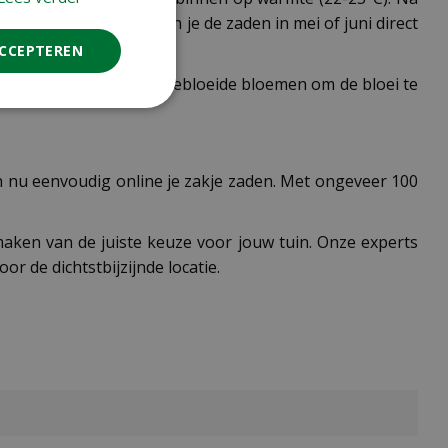
er is. Alternatief kun je de zaden in mei of juni direct
ACCEPTEREN
rwijder regelmatig uitgebloeide bloemen om de bloei te
an nu eenvoudig online je zakje zaden. Met ongeveer 100
aken van de juiste keuze voor jouw tuin. Onze experts
oor de dichtstbijzijnde locatie.