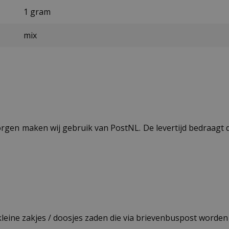
1 gram
mix
ezorgen maken wij gebruik van PostNL. De levertijd bedraag
 kleine zakjes / doosjes zaden die via brievenbuspost worde