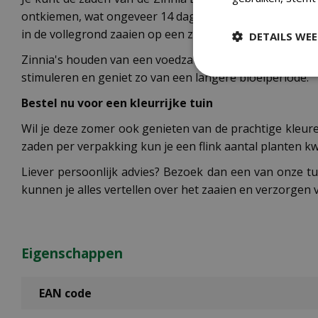
ontkiemen, wat ongeveer 14 dagen duurt, kun je de zaail
in de vollegrond zaaien op een zaaibed. Zodra de plantje
DETAILS WE
Zinnia's houden van een voedzame, goed doorlatende gr
stimuleren en geniet zo van een langere bloeiperiode.
Bestel nu voor een kleurrijke tuin
Wil je deze zomer ook genieten van de prachtige kleure
zaden per verpakking kun je een flink aantal planten 
Liever persoonlijk advies? Bezoek dan een van onze t
kunnen je alles vertellen over het zaaien en verzorgen
Eigenschappen
EAN code