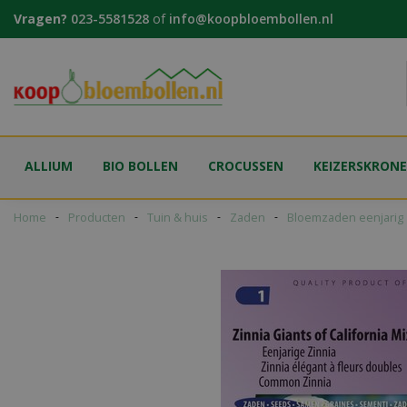
Ga
Vragen?
023-5581528
of
info@koopbloembollen.nl
naar
content
ALLIUM
BIO BOLLEN
CROCUSSEN
KEIZERSKRON
Home
Producten
Tuin & huis
Zaden
Bloemzaden eenjarig