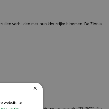
 zullen verblijden met hun kleurrijke bloemen. De Zinnia
×
ze website te
Lees verder
ai je ze in april of mei binnen op warmte (22-25°C). Na