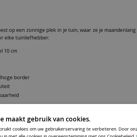
best op een zonnige plek in je tuin, waar ze je maandenlang
r elke tuinliefhebber:
l 10 cm
elhoge border
iteit
baarheid
e maakt gebruik van cookies.
ruikt cookies om uw gebruikerservaring te verbeteren. Door on
u in met alle cookies in overeenstemming met ons Cookiebeleid.
ornia mix op twee manieren zaaien. Voor een vroege bloei za