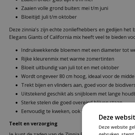
Zaaien volle grond buiten: mei t/m juni
Bloeitijd: juli t/m oktober
Deze zinnia's zijn echte zonliefhebbers en gedijen het 
Elegans Giants of California mix heeft veel te bieden voo
Indrukwekkende bloemen met een diameter tot we
Rijke kleurenmix met warme zomertinten
Bloeit uitbundig van juli tot en met oktober
Wordt ongeveer 80 cm hoog, ideaal voor de midd
Trekt bijen en vlinders aan, goed voor de biodivers
Uitstekend geschikt als snijbloem met lange houd
Sterke stelen die goed overeind blijven staan
Eenvoudig te kweken, ook voor beginners
Deze websit
Teelt en verzorging
Deze website geb
gebruiken, stemt 
Je kunt de zaden van de Zinnia Elegans Giants of Calif