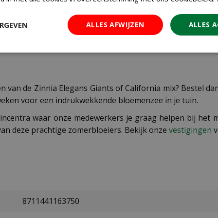
ingen verspenen en later uitplanten als er geen nachtvorst me
s groot genoeg zijn, plant je ze op hun definitieve plek.
ERGEVEN
ALLES AFWIJZEN
ALLES 
ond en voldoende water, vooral tijdens droge periodes. Ve
n van de Zinnia Elegans Giants of California mix? Bestel d
kweken voor een indrukwekkende bloemenzee in je tuin.
uincentra waar onze medewerkers je graag helpen bij het m
 van deze prachtige zomerbloeiers. Bekijk onze
vestigingen
v
8711441163750