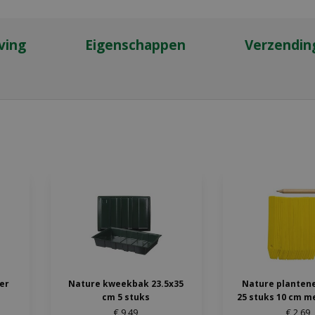
ving
Eigenschappen
Verzendin
ter
Nature kweekbak 23.5x35
Nature planten
cm 5 stuks
25 stuks 10 cm m
€
9
,
49
€
2
,
69