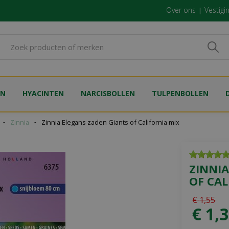
Over ons
Vestigi
EN
HYACINTEN
NARCISBOLLEN
TULPENBOLLEN
Zinnia
Zinnia Elegans zaden Giants of California mix
ZINNIA
OF CAL
€
1
,
55
€
1
,
3