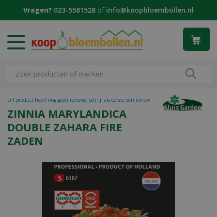
G
Vragen?
023-5581528
of
info@koopbloembollen.nl
a
n
a
a
r
c
o
n
t
Dit product heeft nog geen reviews, schrijf als eerste een review
e
ZINNIA MARYLANDICA
n
DOUBLE ZAHARA FIRE
t
ZADEN