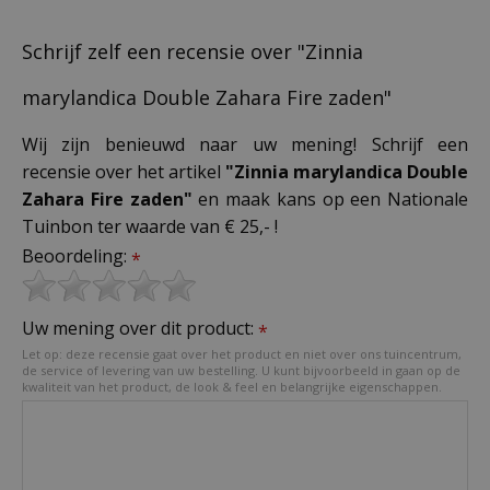
Schrijf zelf een recensie over "Zinnia
marylandica Double Zahara Fire zaden"
Wij zijn benieuwd naar uw mening! Schrijf een
recensie over het artikel
"Zinnia marylandica Double
Zahara Fire zaden"
en maak kans op een Nationale
Tuinbon ter waarde van € 25,- !
Beoordeling:
*
Uw mening over dit product:
*
Let op: deze recensie gaat over het product en niet over ons tuincentrum,
de service of levering van uw bestelling. U kunt bijvoorbeeld in gaan op de
kwaliteit van het product, de look & feel en belangrijke eigenschappen.