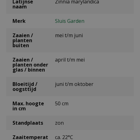
Latijnse
Zinnia marylandica
naam
Merk
Sluis Garden
Zaaien /
mei t/m juni
planten
buiten
Zaaien /
april t/m mei
planten onder
glas / binnen
Bloeitijd /
juni t/m oktober
oogsttijd
Max. hoogte
50 cm
in cm
Standplaats
zon
Zaaitemperat
ca. 22°C