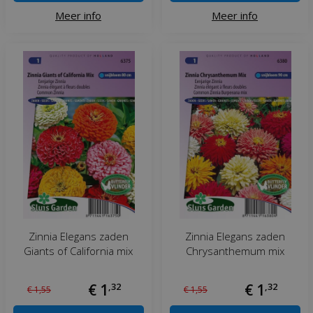
Meer info
Meer info
Zinnia Elegans zaden
Zinnia Elegans zaden
Giants of California mix
Chrysanthemum mix
€
1
,
32
€
1
,
32
€
1
,
55
€
1
,
55