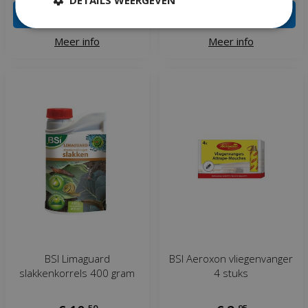
IN WINKELWAGEN
IN WINKELWAGEN
Meer info
Meer info
BSI Limaguard
BSI Aeroxon vliegenvanger
slakkenkorrels 400 gram
4 stuks
,
50
,
95