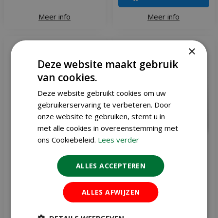
Meer info
Meer info
×
Deze website maakt gebruik
van cookies.
Deze website gebruikt cookies om uw
gebruikerservaring te verbeteren. Door
onze website te gebruiken, stemt u in
met alle cookies in overeenstemming met
ons Cookiebeleid.
Lees verder
ALLES ACCEPTEREN
BSI Mollenklem
BSI wespen vangzak
ALLES AFWIJZEN
€
8
,
50
€
12
,
95
DETAILS WEERGEVEN