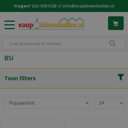
G
Vragen?
023-5581528
of
info@koopbloembollen.nl
a
n
a
a
r
c
o
n
BSI
t
e
n
Toon filters
t