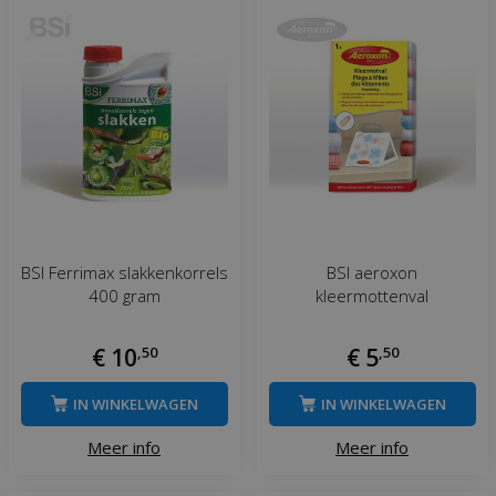
BSI Ferrimax slakkenkorrels
BSI aeroxon
400 gram
kleermottenval
€
10
,
50
€
5
,
50
IN WINKELWAGEN
IN WINKELWAGEN
Meer info
Meer info