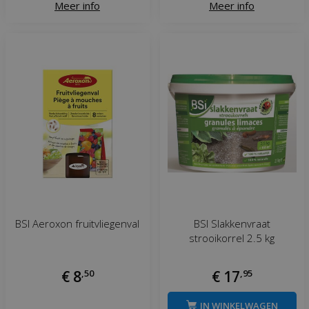
Meer info
Meer info
BSI Aeroxon fruitvliegenval
BSI Slakkenvraat
strooikorrel 2.5 kg
€
8
,
50
€
17
,
95
IN WINKELWAGEN