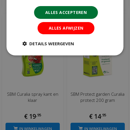
Meer info
Meer info
ALLES ACCEPTEREN
ALLES AFWIJZEN
DETAILS WEERGEVEN
SBM Curalia spray kant en
SBM Protect garden Curalia
klaar
protect 200 gram
€
19
,
95
€
14
,
95
IN WINKELWAGEN
IN WINKELWAGEN