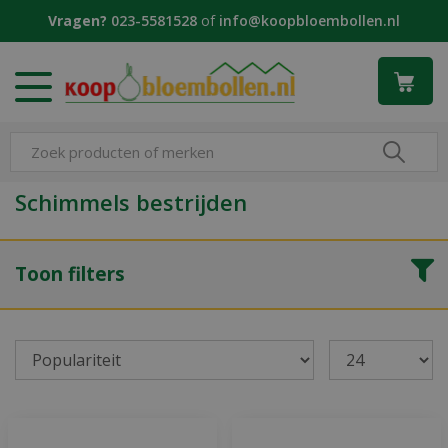
G
Vragen?
023-5581528
of
info@koopbloembollen.nl
a
n
a
a
r
c
o
n
Schimmels bestrijden
t
e
n
Toon filters
t