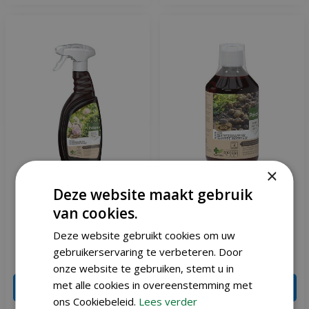
×
Deze website maakt gebruik
Pokon Bio kuur voor
Pokon Bio kuur voor
van cookies.
weerbare en gezonde
weerbare en gezonde
rozen spray 750ml
moestuin concentraa…
Deze website gebruikt cookies om uw
gebruikerservaring te verbeteren. Door
€
11
,
95
€
13
,
45
onze website te gebruiken, stemt u in
met alle cookies in overeenstemming met
IN WINKELWAGEN
IN WINKELWAGEN
ons Cookiebeleid.
Lees verder