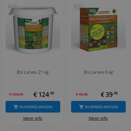
Bsi Larvex 21 kg
Bsi Larvex 6 kg
€
124
,
95
€
39
,
95
€
158
,
95
€
49
,
95
IN WINKELWAGEN
IN WINKELWAGEN
Meer info
Meer info