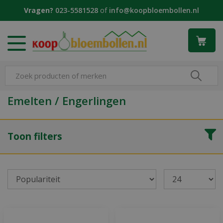
G
Vragen?
023-5581528
of
info@koopbloembollen.nl
a
n
a
a
r
c
o
n
Emelten / Engerlingen
t
e
n
Toon filters
t