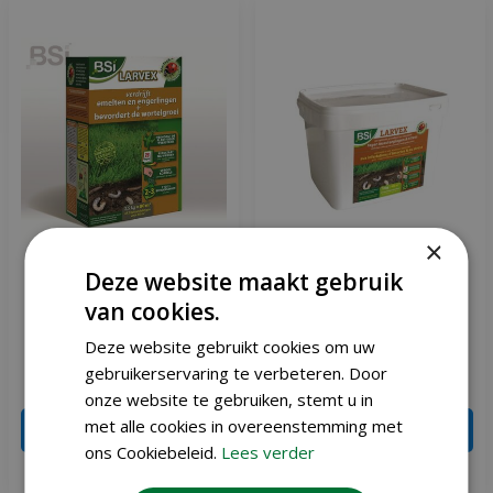
×
Deze website maakt gebruik
Bsi Larvex 2,5 kg
BSI larvex 12 kg
van cookies.
Deze website gebruikt cookies om uw
gebruikerservaring te verbeteren. Door
€
19
,
95
€
74
,
95
€
27
,
95
€
94
,
95
onze website te gebruiken, stemt u in
met alle cookies in overeenstemming met
IN WINKELWAGEN
IN WINKELWAGEN
ons Cookiebeleid.
Lees verder
Meer info
Meer info