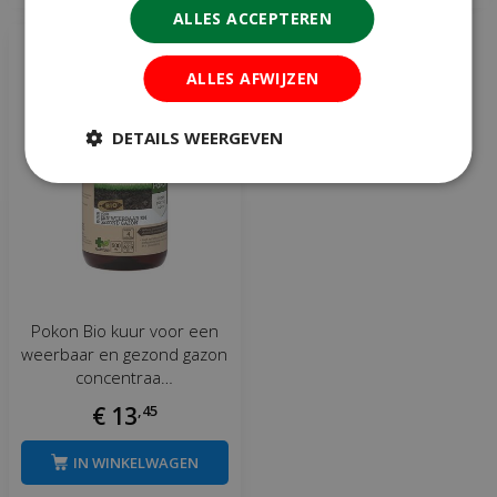
ALLES ACCEPTEREN
ALLES AFWIJZEN
DETAILS WEERGEVEN
Pokon Bio kuur voor een
weerbaar en gezond gazon
concentraa…
€
13
,
45
IN WINKELWAGEN