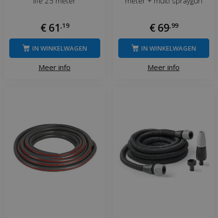
life 25 meter
meter + multi spraygun
€
61
,
19
€
69
,
99
IN WINKELWAGEN
IN WINKELWAGEN
Meer info
Meer info