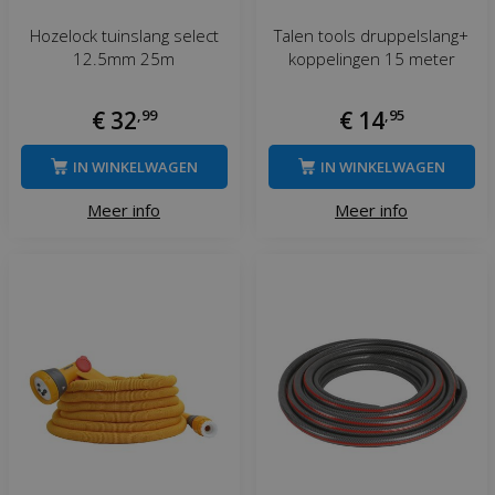
Hozelock tuinslang select
Talen tools druppelslang+
12.5mm 25m
koppelingen 15 meter
€
32
,
99
€
14
,
95
IN WINKELWAGEN
IN WINKELWAGEN
Meer info
Meer info