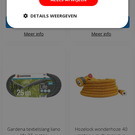
€
20
,
49
€
32
,
99
DETAILS WEERGEVEN
IN WINKELWAGEN
IN WINKELWAGEN
Meer info
Meer info
Gardena textielslang liano
Hozelock wonderhoze 40