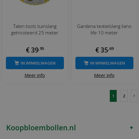
Talen tools tuinslang
Gardena textielslang liano
getricoteerd 25 meter
life 10 meter
€
39
,
95
€
35
,
69
IN WINKELWAGEN
IN WINKELWAGEN
Meer info
Meer info
1
2
Koopbloembollen.nl