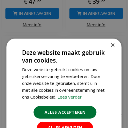
€
47
€
39
IN WINKELWAGEN
IN WINKELWAGEN
Meer info
Meer info
×
Deze website maakt gebruik
van cookies.
Deze website gebruikt cookies om uw
gebruikerservaring te verbeteren. Door
onze website te gebruiken, stemt u in
met alle cookies in overeenstemming met
ons Cookiebeleid.
Lees verder
ALLES ACCEPTEREN
Gardena aansluitgarnituur
Hozelock tricoflex ultramax
flexslang 1,5 meter
tuinslang 12.5mm 15 m
ALLES AFWIJZEN