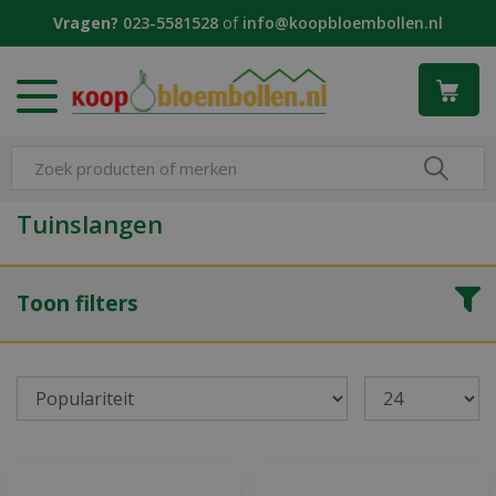
G
Vragen?
023-5581528
of
info@koopbloembollen.nl
a
n
a
a
r
c
o
n
Tuinslangen
t
e
n
Toon filters
t