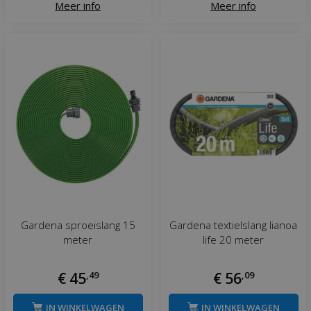
Meer info
Meer info
Gardena sproeislang 15
Gardena textielslang lianoa
meter
life 20 meter
€
45
,
49
€
56
,
09
IN WINKELWAGEN
IN WINKELWAGEN