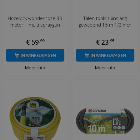
Hozelock wonderhoze 30
Talen tools tuinslang
meter + multi spraygun
gewapend 15 m 1/2 inch
€
59
,
99
€
23
,
95
IN WINKELWAGEN
IN WINKELWAGEN
Meer info
Meer info