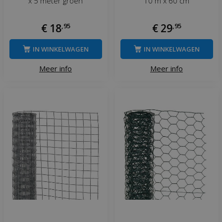
x 5 meter groen
10 m x 60 cm
€
18
,
95
€
29
,
95
IN WINKELWAGEN
IN WINKELWAGEN
Meer info
Meer info