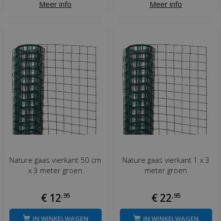
Meer info
Meer info
Nature gaas vierkant 50 cm
Nature gaas vierkant 1 x 3
x 3 meter groen
meter groen
€
12
,
95
€
22
,
95
IN WINKELWAGEN
IN WINKELWAGEN