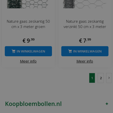
Nature gaas zeskantig 50
Nature gaas zeskantig
cm x 3 meter groen
verzinkt 50 cm x 3 meter
€
9
,
99
€
7
,
99
IN WINKELWAGEN
IN WINKELWAGEN
Meer info
Meer info
1
2
Koopbloembollen.nl