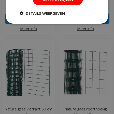
€
19
,
95
€
17
,
95
DETAILS WEERGEVEN
IN WINKELWAGEN
IN WINKELWAGEN
Meer info
Meer info
Nature gaas vierkant 50 cm
Nature gaas rechthoekig