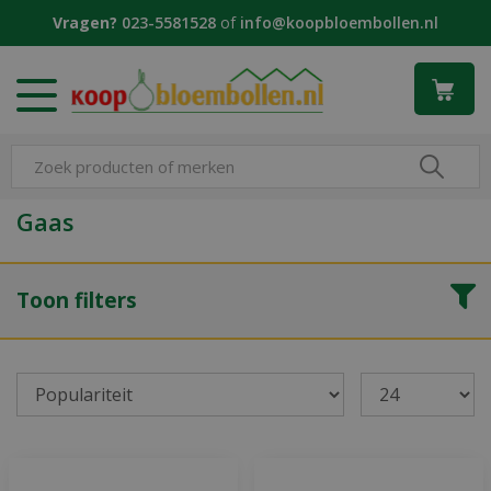
G
Vragen?
023-5581528
of
info@koopbloembollen.nl
a
n
a
a
r
c
o
n
Gaas
t
e
n
Toon filters
t