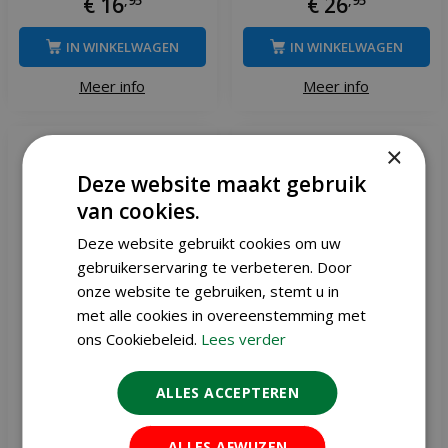
€
16
€
26
IN WINKELWAGEN
IN WINKELWAGEN
Meer info
Meer info
×
Deze website maakt gebruik
van cookies.
Deze website gebruikt cookies om uw
gebruikerservaring te verbeteren. Door
onze website te gebruiken, stemt u in
met alle cookies in overeenstemming met
ons Cookiebeleid.
Lees verder
ALLES ACCEPTEREN
Nature gaas vierkant 1 x 3
Nature gaas vierkant 1 x 3
m
m groen
ALLES AFWIJZEN