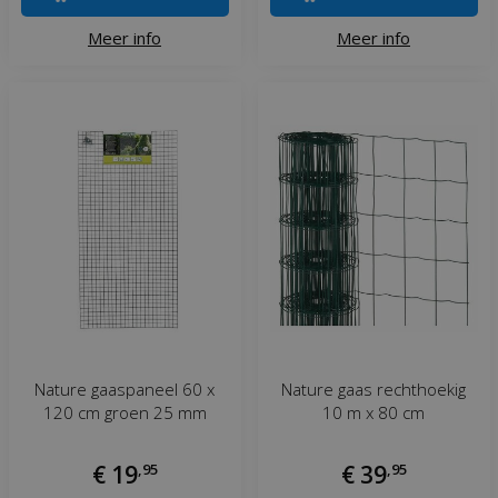
Meer info
Meer info
Nature gaaspaneel 60 x
Nature gaas rechthoekig
120 cm groen 25 mm
10 m x 80 cm
€
19
,
95
€
39
,
95