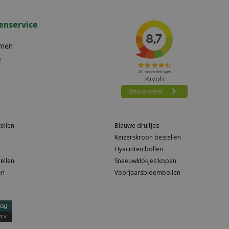
enservice
emen
e
ellen
Blauwe druifjes
Keizerskroon bestellen
Hyacinten bollen
ellen
Sneeuwklokjes kopen
en
Voorjaarsbloembollen