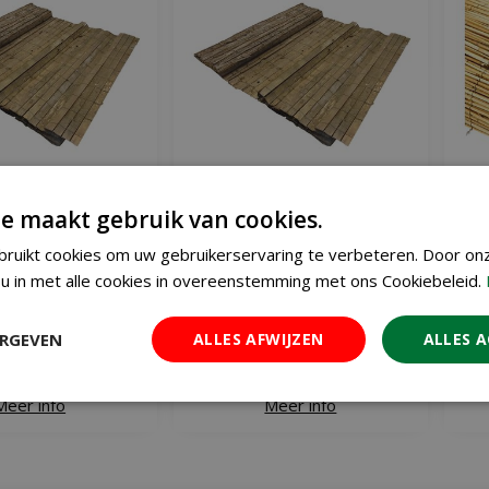
e maakt gebruik van cookies.
schorsmat 1.5x3
Nature schorsmat 1x3 meter
Nat
ruikt cookies om uw gebruikerservaring te verbeteren. Door on
meter
€
54
€
39
u in met alle cookies in overeenstemming met ons Cookiebeleid.
,
95
,
95
ERGEVEN
ALLES AFWIJZEN
ALLES 
 WINKELWAGEN
IN WINKELWAGEN
Meer info
Meer info