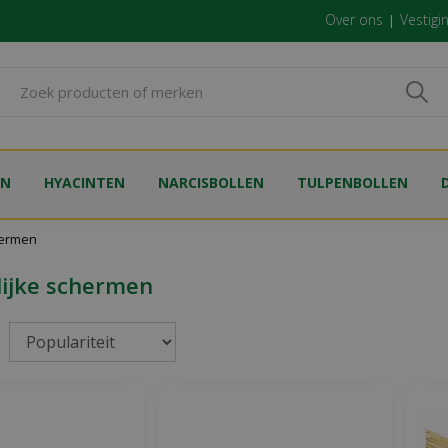
Over ons
Vestigi
EN
HYACINTEN
NARCISBOLLEN
TULPENBOLLEN
hermen
lijke schermen