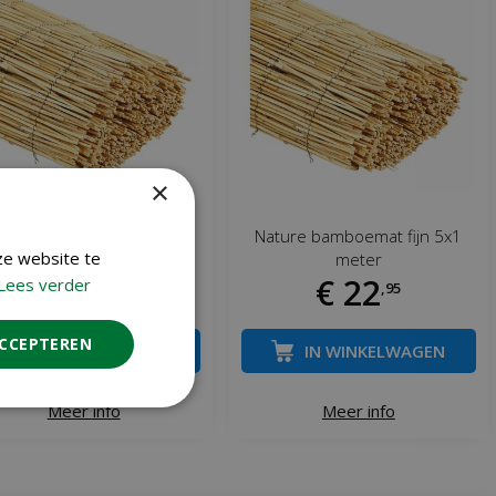
×
ure bamboemat fijn 5x1.5
Nature bamboemat fijn 5x1
ze website te
meter
meter
€
32
€
22
Lees verder
,
95
,
95
ACCEPTEREN
IN WINKELWAGEN
IN WINKELWAGEN
Meer info
Meer info