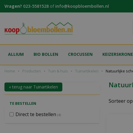
Ga
Vragen?
023-5581528
of
info@koopbloembollen.nl
naar
content
ALLIUM
BIO BOLLEN
CROCUSSEN
KEIZERSKRON
Home
Producten
Tuin & huis
Tuinartikelen
Natuurlijke sc
Natuur
« terug naar Tuinartikelen
Sorteer op
TE BESTELLEN
Direct te bestellen
(4)