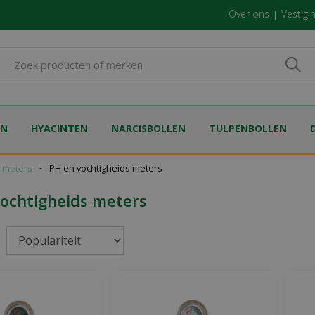
Over ons
Vestigi
EN
HYACINTEN
NARCISBOLLEN
TULPENBOLLEN
nmeters
PH en vochtigheids meters
ochtigheids meters