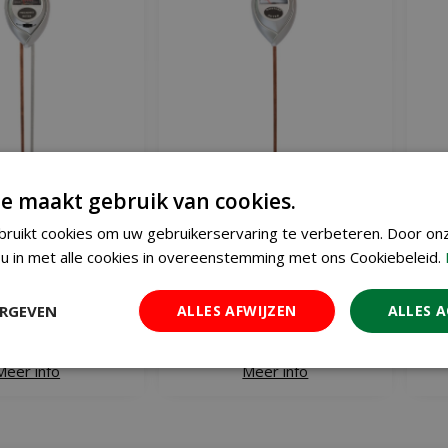
e maakt gebruik van cookies.
- vochtigheidsmeter
Nature vochtigheidsmeter grijs
ruikt cookies om uw gebruikerservaring te verbeteren. Door on
grijs
€
12
€
8
u in met alle cookies in overeenstemming met ons Cookiebeleid.
,
95
,
99
€
9
,
99
ERGEVEN
ALLES AFWIJZEN
ALLES 
 WINKELWAGEN
IN WINKELWAGEN
Meer info
Meer info