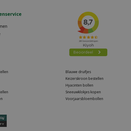
enservice
emen
e
ellen
Blauwe druifjes
Keizerskroon bestellen
Hyacinten bollen
ellen
Sneeuwklokjes kopen
en
Voorjaarsbloembollen