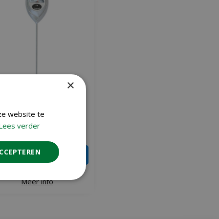
×
Nature Ph-meter grijs
ze website te
€
9
Lees verder
,
99
ACCEPTEREN
IN WINKELWAGEN
Meer info