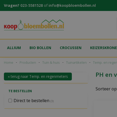
Ga
Vragen?
023-5581528
of
info@koopbloembollen.nl
naar
content
ALLIUM
BIO BOLLEN
CROCUSSEN
KEIZERSKRON
Home
Producten
Tuin & huis
Tuinartikelen
Temp. en rege
PH en v
« terug naar Temp. en regenmeters
Sorteer op
TE BESTELLEN
Direct te bestellen
(3)