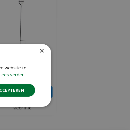
×
ure Regenmeter glas incl.
ze website te
steel 130 cm
€
23
Lees verder
,
49
ACCEPTEREN
IN WINKELWAGEN
Meer info