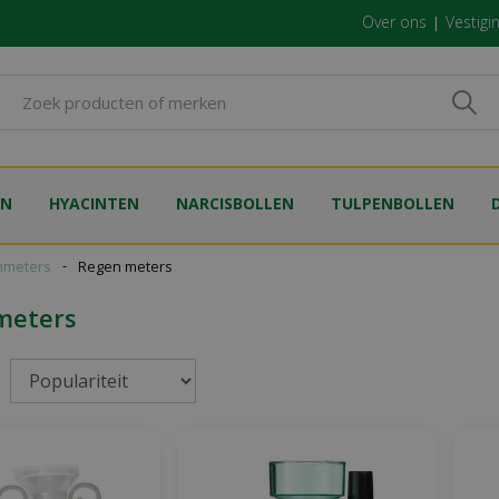
Over ons
Vestigi
EN
HYACINTEN
NARCISBOLLEN
TULPENBOLLEN
nmeters
Regen meters
meters