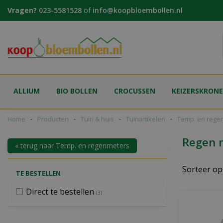
Ga
Vragen?
023-5581528
of
info@koopbloembollen.nl
naar
content
ALLIUM
BIO BOLLEN
CROCUSSEN
KEIZERSKRON
Home
Producten
Tuin & huis
Tuinartikelen
Temp. en rege
Regen 
« terug naar Temp. en regenmeters
Sorteer op
TE BESTELLEN
Direct te bestellen
(3)