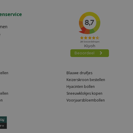
enservice
emen
e
ellen
Blauwe druifjes
Keizerskroon bestellen
Hyacinten bollen
ellen
Sneeuwklokjes kopen
en
Voorjaarsbloembollen