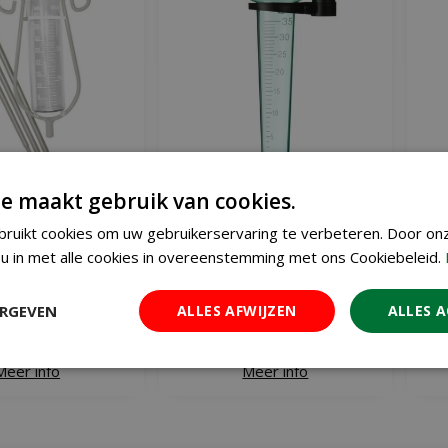
e maakt gebruik van cookies.
regenmeter 40 ml
Nature regenmeter 35 ml
Nat
ruikt cookies om uw gebruikerservaring te verbeteren. Door on
€
5
€
5
u in met alle cookies in overeenstemming met ons Cookiebeleid.
,
99
,
99
ERGEVEN
ALLES AFWIJZEN
ALLES 
 WINKELWAGEN
IN WINKELWAGEN
Meer info
Meer info