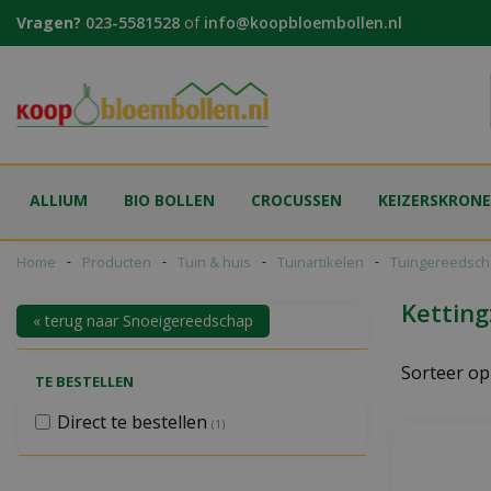
Ga
Vragen?
023-5581528
of
info@koopbloembollen.nl
naar
content
ALLIUM
BIO BOLLEN
CROCUSSEN
KEIZERSKRON
Home
Producten
Tuin & huis
Tuinartikelen
Tuingereedsch
Kettin
« terug naar Snoeigereedschap
Sorteer op
TE BESTELLEN
Direct te bestellen
(1)