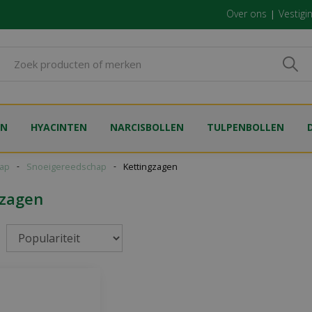
Over ons
Vestigi
EN
HYACINTEN
NARCISBOLLEN
TULPENBOLLEN
ap
Snoeigereedschap
Kettingzagen
gzagen