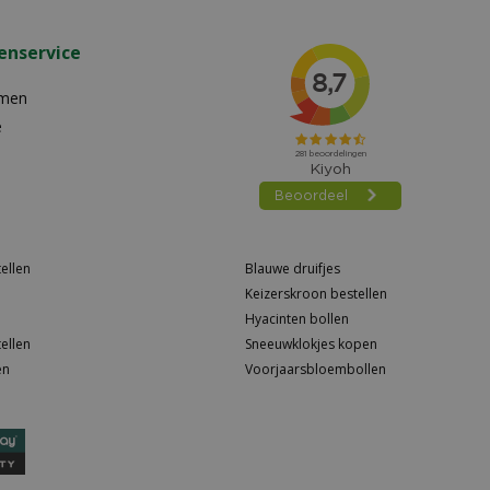
enservice
emen
e
ellen
Blauwe druifjes
Keizerskroon bestellen
Hyacinten bollen
ellen
Sneeuwklokjes kopen
en
Voorjaarsbloembollen