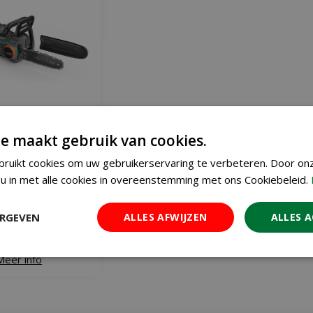
e maakt gebruik van cookies.
ettingzaag 250/18v
ruikt cookies om uw gebruikerservaring te verbeteren. Door on
p4a solo
183
u in met alle cookies in overeenstemming met ons Cookiebeleid.
,
99
ERGEVEN
ALLES AFWIJZEN
ALLES 
 WINKELWAGEN
Meer info