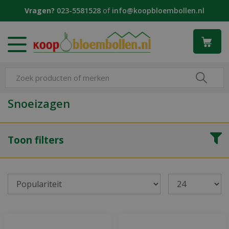
G
Vragen?
023-5581528
of
info@koopbloembollen.nl
a
n
a
a
r
c
o
n
Snoeizagen
t
e
n
Toon filters
t