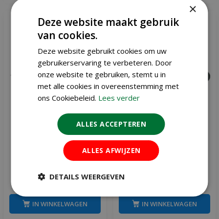
×
Deze website maakt gebruik
van cookies.
Deze website gebruikt cookies om uw
gebruikerservaring te verbeteren. Door
onze website te gebruiken, stemt u in
met alle cookies in overeenstemming met
ons Cookiebeleid.
Lees verder
ALLES ACCEPTEREN
Gardena combisystem
Gardena snoeizaag
ALLES AFWIJZEN
snoeizaag 300 PP
inklapbaar 135 P
DETAILS WEERGEVEN
€
42
,
79
€
40
,
29
IN WINKELWAGEN
IN WINKELWAGEN